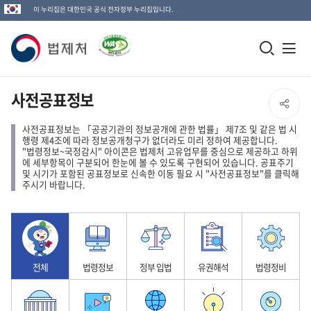
이 누리집은 대한민국 공식 전자정부 누리집입니다.
법
모
전
제
바
체
일
메
처
사전공표정보
SNS
검
뉴
로
사전공표정보는 「공공기관의 정보공개에 관한 법률」 제7조 및 같은 법 시
공
색
열
행령 제4조에 따라 정보공개청구가 없더라도 미리 정하여 제공합니다.
고
"법령정보~국정감시" 아이콘은 법제처 고유업무를 중심으로 제공하고 하위
창
기
에 세부항목이 구분되어 한눈에 볼 수 있도록 구현되어 있습니다. 공표주기
유
및 시기가 포함된 공표정보로 신속한 이동 필요 시 "사전공표정보"를 클릭해
열
주시기 바랍니다.
열
기
기
전체
법령정보
정부 입법
유권해석
법령정비