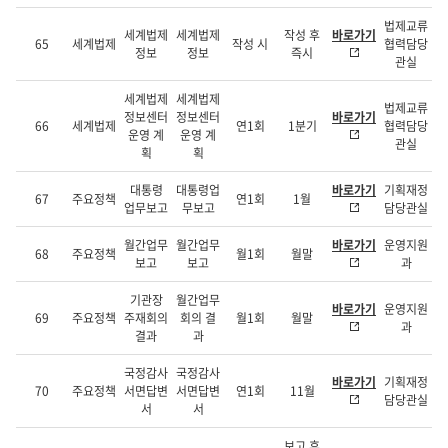
법제교류
세계법제
세계법제
작성 후
바로가기
65
세계법제
작성 시
협력담당
정보
정보
즉시
관실
세계법제
세계법제
법제교류
정보센터
정보센터
바로가기
66
세계법제
연1회
1분기
협력담당
운영 계
운영 계
관실
획
획
대통령
대통령업
바로가기
기획재정
67
주요정책
연1회
1월
업무보고
무보고
담당관실
월간업무
월간업무
바로가기
운영지원
68
주요정책
월1회
월말
보고
보고
과
기관장
월간업무
바로가기
운영지원
69
주요정책
주재회의
회의 결
월1회
월말
과
결과
과
국정감사
국정감사
바로가기
기획재정
70
주요정책
서면답변
서면답변
연1회
11월
담당관실
서
서
보고 후