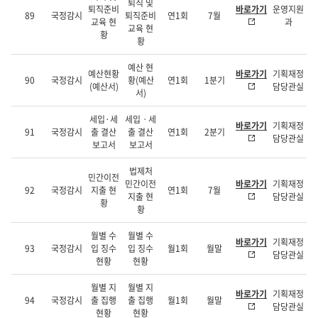
퇴직 및
퇴직준비
바로가기
운영지원
89
국정감시
퇴직준비
연1회
7월
교육 현
과
교육 현
황
황
예산 현
예산현황
바로가기
기획재정
90
국정감시
황(예산
연1회
1분기
(예산서)
담당관실
서)
세입·세
세입ㆍ세
바로가기
기획재정
91
국정감시
출 결산
출 결산
연1회
2분기
담당관실
보고서
보고서
법제처
민간이전
민간이전
바로가기
기획재정
92
국정감시
지출 현
연1회
7월
지출 현
담당관실
황
황
월별 수
월별 수
바로가기
기획재정
93
국정감시
입 징수
입 징수
월1회
월말
담당관실
현황
현황
월별 지
월별 지
바로가기
기획재정
94
국정감시
출 집행
출 집행
월1회
월말
담당관실
현황
현황