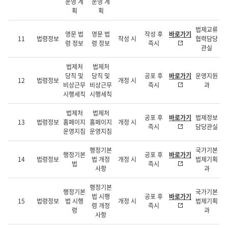
운영 계
운영 계
획
획
법제교류
영문 법
영문 법
작성 후
바로가기
11
법령정보
작성 시
협력담당
령 정보
령 정보
즉시
관실
법제처
법제처
당직 및
당직 및
공포 후
바로가기
운영지원
12
법령정보
개정 시
비상근무
비상근무
즉시
과
시행세칙
시행세칙
법제처
법제처
공포 후
바로가기
법제정보
13
법령정보
홈페이지
홈페이지
개정 시
즉시
담당관실
운영지침
운영지침
행정기본
국가기본
행정기본
공포 후
바로가기
14
법령정보
법 개정
개정 시
법제기획
법
즉시
사항
과
행정기본
행정기본
국가기본
법 시행
공포 후
바로가기
15
법령정보
법 시행
개정 시
법제기획
령 개정
즉시
령
과
사항