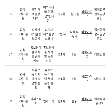
해외출장
교육·
기관 해
법제교류
비 현황
바로가기
55
교류·홍
외출장
연2회
1월, 7월
협력담당
(금액, 내
보
내역
관실
용)
교육·
법제처
법제처
혁신행정
작성 후
바로가기
56
교류·홍
해외출장
해외출장
작성 시
감사담당
즉시
보
보고서
보고서
관실
홍보영상
홍보영상
교육·
물 제작
물 제작
바로가기
57
교류·홍
연1회
8월
대변인실
및 송출
및 송출
보
현황
현황
유튜브
유튜브
교육·
등 디지
등 디지
바로가기
58
교류·홍
털 채널
털 채널
연1회
8월
대변인실
보
운영 현
운영 현
황
황
교육·
법제소식
바로가기
법제정책
59
교류·홍
법제소식
월1회
월중
지
총괄과
보