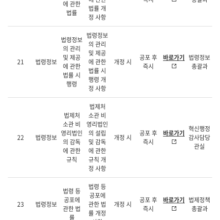
에 관한
법률 개
법률
정 사항
법령정보
법령정보
의 관리
의 관리
및 제공
및 제공
공포 후
바로가기
법령정보
21
법령정보
에 관한
개정 시
에 관한
즉시
총괄과
법률 시
법률 시
행령 개
행령
정 사항
법제처
법제처
소관 비
소관 비
영리법인
혁신행정
영리법인
의 설립
공포 후
바로가기
22
법령정보
개정 시
감사담당
의 감독
및 감독
즉시
관실
에 관한
에 관한
규칙
규칙 개
정 사항
법령 등
법령 등
공포에
공포에
공포 후
바로가기
법제정책
23
법령정보
관한 법
개정 시
관한 법
즉시
총괄과
률 개정
률