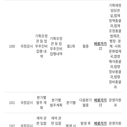
기획재정
담당관
실,법제
정책총괄
과,법제
조정총괄
기획조정
법제관,
기획조정
관 등 업
행정·경
관 등 업
바로가기
100
국정감시
무추진비
월1회
월중
제·사회
무추진비
집행 내
문화법제
집행내역
역
국,법령
해석총괄
과,법령
정보총괄
과,법령
정비총괄
과
분기별
분기별
다음분기
바로가기
운영지원
101
국정감시
발주 계
분기별
발주계획
월중
과
획
계약 관
계약 관
련 입찰
련 입찰
발생 후
바로가기
운영지원
102
국정감시
발생 시