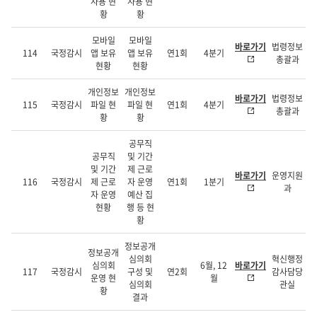
사용 현
사용 현
황
황
모바일
모바일
바로가기
법령정보
114
국정감시
앱 보유
앱 보유
연1회
4분기
총괄과
현황
현황
개인정보
개인정보
바로가기
법령정보
115
국정감시
파일 현
파일 현
연1회
4분기
총괄과
황
황
공무직
공무직
및 기간
및 기간
제 근로
바로가기
운영지원
116
국정감시
제 근로
자 운영
연1회
1분기
과
자 운영
예산 집
현황
행 등 현
황
정보공개
정보공개
심의회
혁신행정
심의회
6월, 12
바로가기
117
국정감시
구성 및
연2회
감사담당
운영 현
월
심의회
관실
황
결과