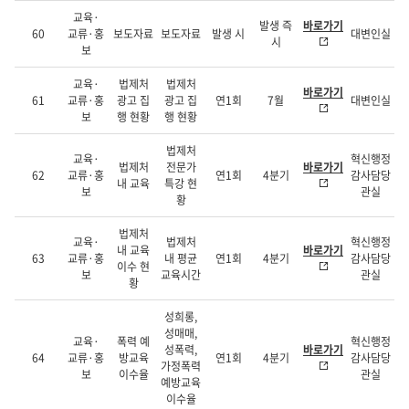
교육·
발생 즉
바로가기
60
교류·홍
보도자료
보도자료
발생 시
대변인실
시
보
교육·
법제처
법제처
바로가기
61
교류·홍
광고 집
광고 집
연1회
7월
대변인실
보
행 현황
행 현황
법제처
교육·
혁신행정
법제처
전문가
바로가기
62
교류·홍
연1회
4분기
감사담당
내 교육
특강 현
보
관실
황
법제처
교육·
법제처
혁신행정
내 교육
바로가기
63
교류·홍
내 평균
연1회
4분기
감사담당
이수 현
보
교육시간
관실
황
성희롱,
성매매,
교육·
폭력 예
혁신행정
성폭력,
바로가기
64
교류·홍
방교육
연1회
4분기
감사담당
가정폭력
보
이수율
관실
예방교육
이수율