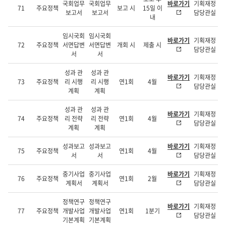
국회업무
국회업무
바로가기
기획재정
71
주요정책
보고 시
15일 이
보고서
보고서
담당관실
내
임시국회
임시국회
바로가기
기획재정
72
주요정책
서면답변
서면답변
개회 시
제출 시
담당관실
서
서
성과 관
성과 관
바로가기
기획재정
73
주요정책
리 시행
리 시행
연1회
4월
담당관실
계획
계획
성과 관
성과 관
바로가기
기획재정
74
주요정책
리 전략
리 전략
연1회
4월
담당관실
계획
계획
성과보고
성과보고
바로가기
기획재정
75
주요정책
연1회
4월
서
서
담당관실
중기사업
중기사업
바로가기
기획재정
76
주요정책
연1회
2월
계획서
계획서
담당관실
정책연구
정책연구
바로가기
기획재정
77
주요정책
개발사업
개발사업
연1회
1분기
담당관실
기본계획
기본계획