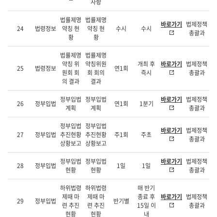
사항
법률제명
법률제명
바로가기
법제정책
24
법령정보
약칭 현
약칭 현
수시
수시
총괄과
황
황
법률제명
법률제명
약칭 위
약칭위원
개최 후
바로가기
법제정책
25
법령정보
연1회
원회 회
회 회의
즉시
총괄과
의 결과
결과
정부입법
정부입법
바로가기
법제정책
26
정부입법
연1회
1분기
계획
계획
총괄과
정부입법
정부입법
바로가기
법제정책
27
정부입법
추진현황
추진현황
주1회
주초
총괄과
상황보고
상황보고
정부입법
정부입법
바로가기
법제정책
28
정부입법
1일
1일
현황
현황
총괄과
하위법령
하위법령
매 반기
제때 마
제때 마
종료 후
바로가기
법제정책
29
정부입법
반기별
련 추진
련 추진
15일 이
총괄과
현황
현황
내