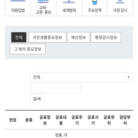
교육·
의원입법
세계법제
주요정책
국정 감시
교류·홍보
전체
국민생활중요정보
예산정보
행정감시정보
그 밖의 중요정보
법
정
유
법
의
교
세
주
국
게
령
부
권
령
원
육
계
요
정
시
정
입
해
정
입
·
법
정
감
물
보
법
석
비
법
교
제
책
시
검
류
색
검색
·
홍
보
공표정
공표내
공표주
공표시
공표위
담당부
번호
분류
보
용
기
기
치
서
법률, 대