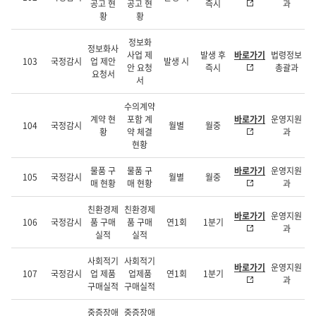
공고 현
공고 현
즉시
과
황
황
정보화
정보화사
사업 제
발생 후
바로가기
법령정보
103
국정감시
업 제안
발생 시
안 요청
즉시
총괄과
요청서
서
수의계약
계약 현
포함 계
바로가기
운영지원
104
국정감시
월별
월중
황
약 체결
과
현황
물품 구
물품 구
바로가기
운영지원
105
국정감시
월별
월중
매 현황
매 현황
과
친환경제
친환경제
바로가기
운영지원
106
국정감시
품 구매
품 구매
연1회
1분기
과
실적
실적
사회적기
사회적기
바로가기
운영지원
107
국정감시
업 제품
업제품
연1회
1분기
과
구매실적
구매실적
중증장애
중증장애