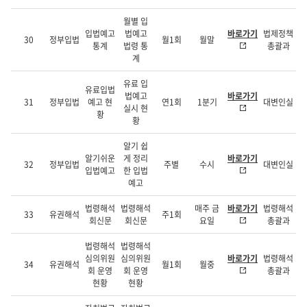
월별 입
입법예고
법예고
바로가기
법제정책
30
정부입법
월1회
월말
통계
법령 통
총괄과
계
유료 입
유료입법
법예고
바로가기
31
정부입법
예고 현
연1회
1분기
대변인실
실시 현
황
황
알기 쉽
알기쉬운
게 정리
바로가기
32
정부입법
주별
수시
대변인실
입법예고
한 입법
예고
법령해석
법령해석
매주 금
바로가기
법령해석
33
유권해석
주1회
회신문
회신문
요일
총괄과
법령해석
법령해석
심의위원
심의위원
바로가기
법령해석
34
유권해석
월1회
월중
회 운영
회 운영
총괄과
현황
현황