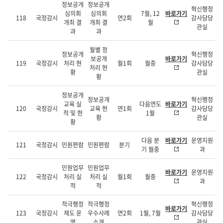
정보공개
정보공개
혁신행정
심의회
심의회
7월, 12
바로가기
118
국정감시
연2회
감사담당
개최 결
개최 결
월
관실
과
과
월별 정
정보공개
혁신행정
보공개
바로가기
119
국정감시
처리 현
월1회
월중
감사담당
처리 현
황
관실
황
정보공개
정보공개
혁신행정
교육 실
다음연도
바로가기
120
국정감시
교육 현
연1회
감사담당
적 및 현
1월
황
관실
황
다음 분
바로가기
운영지원
121
국정감시
민원편람
민원편람
분기
기 월중
과
민원업무
민원업무
바로가기
운영지원
122
국정감시
처리 실
처리 실
월1회
월중
과
적
적
적극행정
적극행정
혁신행정
바로가기
123
국정감시
제도 운
우수사례
연2회
1월, 7월
감사담당
영
소개
관실