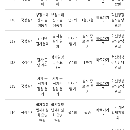
획
획
관실
부정부패
부정부패
혁신행정
바로가기
136
국정감시
신고 발
신고 발
연2회
1월, 7월
감사담당
생통계
생통계
관실
감사원
감사 종
혁신행정
감사원
감사 수
바로가기
137
국정감시
감사 결
료 후 즉
감사담당
감사결과
행 시
과
시
관실
감사일정
혁신행정
감사 운
바로가기
138
국정감시
및 주요
연1회
1분기
감사담당
영 계획
내용
관실
자체 공
자체 공
감사 종
혁신행정
직기강
직기강
감사 수
바로가기
139
국정감시
료 후 즉
감사담당
점검 결
점검 결
행 시
시
관실
과
과
국가행정
국가행정
국가기본
법제위원
법제위원
바로가기
140
국정감시
월1회
월중
법제기획
회 운영
회 운영
과
현황
현황