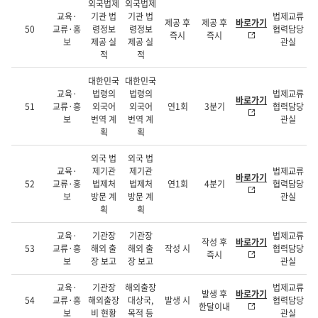
외국법제
외국법제
교육·
기관 법
기관 법
법제교류
제공 후
제공 후
바로가기
50
교류·홍
령정보
령정보
협력담당
즉시
즉시
보
제공 실
제공 실
관실
적
적
대한민국
대한민국
교육·
법령의
법령의
법제교류
바로가기
51
교류·홍
외국어
외국어
연1회
3분기
협력담당
보
번역 계
번역 계
관실
획
획
외국 법
외국 법
교육·
제기관
제기관
법제교류
바로가기
52
교류·홍
법제처
법제처
연1회
4분기
협력담당
보
방문 계
방문 계
관실
획
획
교육·
기관장
기관장
법제교류
작성 후
바로가기
53
교류·홍
해외 출
해외 출
작성 시
협력담당
즉시
보
장 보고
장 보고
관실
교육·
기관장
해외출장
법제교류
발생 후
바로가기
54
교류·홍
해외출장
대상국,
발생 시
협력담당
한달이내
보
비 현황
목적 등
관실