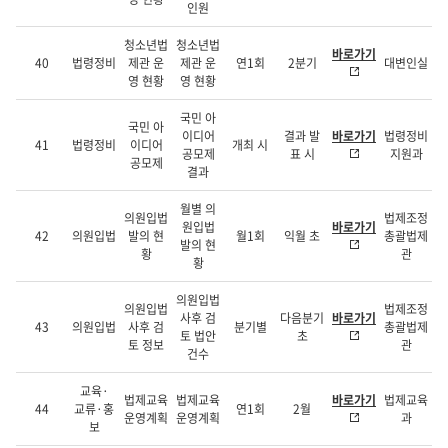
인원
청소년법
청소년법
바로가기
40
법령정비
제관 운
제관 운
연1회
2분기
대변인실
영 현황
영 현황
국민 아
국민 아
이디어
결과 발
바로가기
법령정비
41
법령정비
이디어
개최 시
공모제
표 시
지원과
공모제
결과
월별 의
의원입법
법제조정
원입법
바로가기
42
의원입법
발의 현
월1회
익월 초
총괄법제
발의 현
황
관
황
의원입법
의원입법
법제조정
사후 검
다음분기
바로가기
43
의원입법
사후 검
분기별
총괄법제
토 법안
초
토 정보
관
건수
교육·
법제교육
법제교육
바로가기
법제교육
44
교류·홍
연1회
2월
운영계획
운영계획
과
보