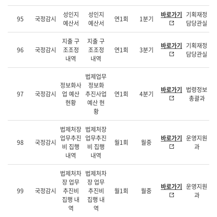
성인지
성인지
바로가기
기획재정
95
국정감시
연1회
1분기
예산서
예산서
담당관실
지출 구
지출 구
바로가기
기획재정
96
국정감시
조조정
조조정
연1회
3분기
담당관실
내역
내역
법제업무
정보화사
정보화
바로가기
법령정보
97
국정감시
업 예산
추진사업
연1회
4분기
총괄과
현황
예산 현
황
법제처장
법제처장
업무추진
업무추진
바로가기
운영지원
98
국정감시
월1회
월중
비 집행
비 집행
과
내역
내역
법제처차
법제처차
장 업무
장 업무
바로가기
운영지원
99
국정감시
추진비
추진비
월1회
월중
과
집행 내
집행 내
역
역