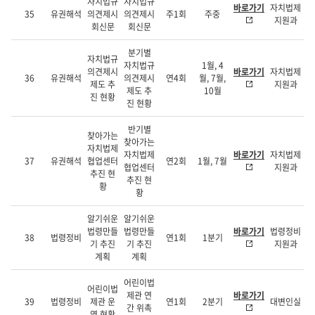
자치법규
자치법규
바로가기
자치법제
35
유권해석
의견제시
의견제시
주1회
주중
지원과
회신문
회신문
분기별
자치법규
자치법규
1월, 4
의견제시
바로가기
자치법제
36
유권해석
의견제시
연4회
월, 7월,
제도 추
지원과
제도 추
10월
진 현황
진 현황
반기별
찾아가는
찾아가는
자치법제
자치법제
바로가기
자치법제
37
유권해석
협업센터
연2회
1월, 7월
협업센터
지원과
추진 현
추진 현
황
황
알기쉬운
알기쉬운
법령만들
법령만들
바로가기
법령정비
38
법령정비
연1회
1분기
기 추진
기 추진
지원과
계획
계획
어린이법
어린이법
제관 연
바로가기
39
법령정비
제관 운
연1회
2분기
대변인실
간 위촉
영 현황