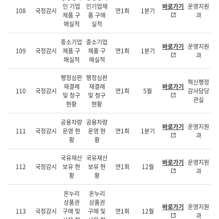
인 기업
인기업제
바로가기
운영지원
108
국정감시
연1회
1분기
제품 구
품 구매
과
매실적
실적
중소기업
중소기업
바로가기
운영지원
109
국정감시
제품 구
제품 구
연1회
1분기
과
매실적
매실적
행정심판
행정심판
혁신행정
재결례
재결례
바로가기
110
국정감시
연1회
5월
감사담당
및 청구
및 청구
관실
현황
현황
공용차량
공용차량
바로가기
운영지원
111
국정감시
운영 현
운영 현
연1회
1분기
과
황
황
국유재산
국유재산
바로가기
운영지원
112
국정감시
보유 현
보유 현
연1회
12월
과
황
황
온누리
온누리
상품권
상품권
바로가기
운영지원
113
국정감시
구매 및
구매 및
연1회
12월
과