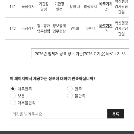
혁신행정
기관장
기관장
바로가기
141
국정감시
발생 시
발생즉시
감사담당
일정
일정
관실
혁신행정
정보공개
정보공개
바로가기
142
국정감시
연1회
1분기
감사담당
업무편람
업무편람
관실
2026년 법제처 공표 정보 기준(2026.7.기준) 바로보기
콘
이 페이지에서 제공하는 정보에 대하여 만족하십니까?
텐
만
매우만족
만족
츠
족
만
보통
불만족
도
족
매우불만족
평
도
가
의
조
견
사