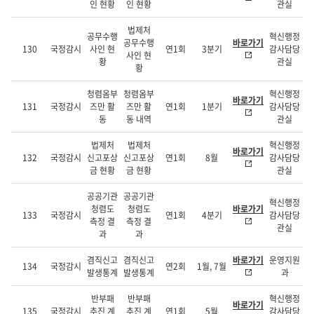
인 현황
인 현황
관실
법제처
공무수행
혁신행정
공무수행
바로가기
130
국정감시
사인 현
연1회
3분기
감사담당
사인 현
황
관실
황
청렴옴부
청렴옴부
혁신행정
바로가기
131
국정감시
즈만 활
즈만 활
연1회
1분기
감사담당
동
동 내역
관실
법제처
법제처
혁신행정
바로가기
132
국정감시
신고포상
신고포상
연1회
8월
감사담당
금 현황
금 현황
관실
공공기관
공공기관
혁신행정
청렴도
청렴도
바로가기
133
국정감시
연1회
4분기
감사담당
측정 결
측정 결
관실
과
과
겸직신고
겸직신고
바로가기
운영지원
134
국정감시
연2회
1월, 7월
발생통계
발생통계
과
반부패
반부패
혁신행정
바로가기
135
국정감시
추진 계
추진 계
연1회
5월
감사담당