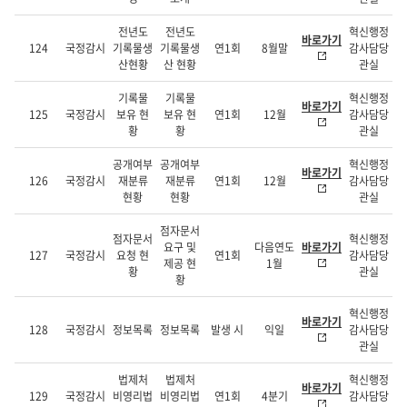
전년도
전년도
혁신행정
바로가기
124
국정감시
기록물생
기록물생
연1회
8월말
감사담당
산현황
산 현황
관실
기록물
기록물
혁신행정
바로가기
125
국정감시
보유 현
보유 현
연1회
12월
감사담당
황
황
관실
공개여부
공개여부
혁신행정
바로가기
126
국정감시
재분류
재분류
연1회
12월
감사담당
현황
현황
관실
점자문서
점자문서
혁신행정
요구 및
다음연도
바로가기
127
국정감시
요청 현
연1회
감사담당
제공 현
1월
황
관실
황
혁신행정
바로가기
128
국정감시
정보목록
정보목록
발생 시
익일
감사담당
관실
법제처
법제처
혁신행정
바로가기
129
국정감시
비영리법
비영리법
연1회
4분기
감사담당