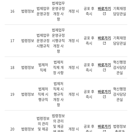
법제업무
법제업무
운영규정
공포 후
바로가기
기획재정
16
법령정보
개정 시
운영규정
개정 사
즉시
담당관실
항
법제업무
법제업무
운영규정
공포 후
바로가기
기획재정
17
법령정보
운영규정
시행규칙
개정 시
즉시
담당관실
시행규칙
개정 사
항
법제처
혁신행정
법제처
공포 후
바로가기
18
법령정보
직제 개
개정 시
감사담당
직제
즉시
정 사항
관실
법제처
법제처
직제 시
혁신행정
공포 후
바로가기
19
법령정보
직제 시
행규칙
개정 시
감사담당
즉시
행규칙
개정 사
관실
항
법령정보
법령정보
의 관리
의 관리
및 제공
공포 후
바로가기
법령정보
20
법령정보
및 제공
개정 시
에 관한
즉시
총괄과