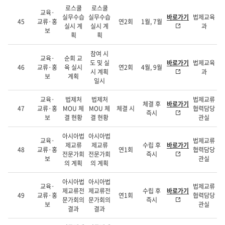
로스쿨
로스쿨
교육·
실무수습
실무수습
바로가기
법제교육
45
교류·홍
연2회
1월, 7월
실시 계
실시 계
과
보
획
획
참여 시
교육·
순회 교
도 및 실
바로가기
법제교육
46
교류·홍
육 실시
연2회
4월, 9월
시 계획
과
보
계획
일시
교육·
법제처
법제처
법제교류
체결 후
바로가기
47
교류·홍
MOU 체
MOU 체
체결 시
협력담당
즉시
보
결 현황
결 현황
관실
아시아법
아시아법
교육·
법제교류
제교류
제교류
수립 후
바로가기
48
교류·홍
연1회
협력담당
전문가회
전문가회
즉시
보
관실
의 계획
의 계획
아시아법
아시아법
교육·
법제교류
제교류전
제교류전
수립 후
바로가기
49
교류·홍
연1회
협력담당
문가회의
문가회의
즉시
보
관실
결과
결과