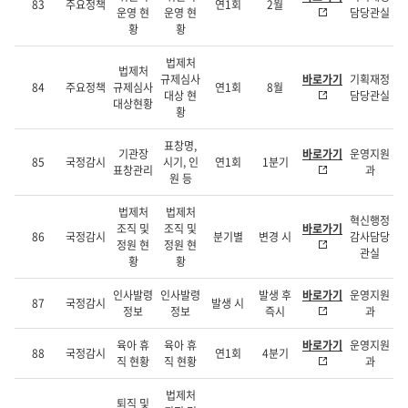
83
주요정책
연1회
2월
운영 현
운영 현
담당관실
황
황
법제처
법제처
규제심사
바로가기
기획재정
84
주요정책
규제심사
연1회
8월
대상 현
담당관실
대상현황
황
표창명,
기관장
바로가기
운영지원
85
국정감시
시기, 인
연1회
1분기
표창관리
과
원 등
법제처
법제처
혁신행정
조직 및
조직 및
바로가기
86
국정감시
분기별
변경 시
감사담당
정원 현
정원 현
관실
황
황
인사발령
인사발령
발생 후
바로가기
운영지원
87
국정감시
발생 시
정보
정보
즉시
과
육아 휴
육아 휴
바로가기
운영지원
88
국정감시
연1회
4분기
직 현황
직 현황
과
법제처
퇴직 및