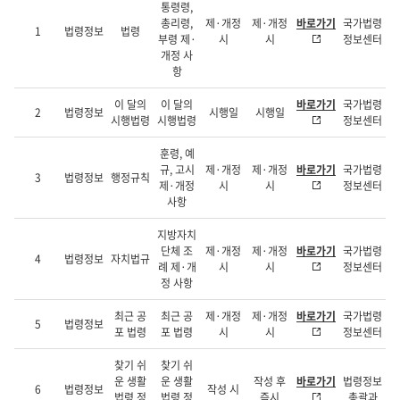
통령령,
총리령,
제·개정
제·개정
바로가기
국가법령
1
법령정보
법령
부령 제·
시
시
정보센터
개정 사
항
이 달의
이 달의
바로가기
국가법령
2
법령정보
시행일
시행일
시행법령
시행법령
정보센터
훈령, 예
규, 고시
제·개정
제·개정
바로가기
국가법령
3
법령정보
행정규칙
제·개정
시
시
정보센터
사항
지방자치
단체 조
제·개정
제·개정
바로가기
국가법령
4
법령정보
자치법규
례 제·개
시
시
정보센터
정 사항
최근 공
최근 공
제·개정
제·개정
바로가기
국가법령
5
법령정보
포 법령
포 법령
시
시
정보센터
찾기 쉬
찾기 쉬
운 생활
운 생활
작성 후
바로가기
법령정보
6
법령정보
작성 시
법령 정
법령 정
즉시
총괄과