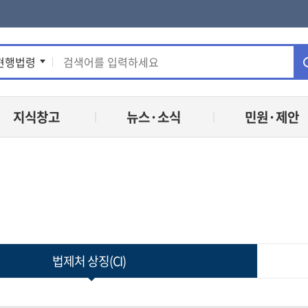
통
현행법령
합
지식창고
뉴스·소식
민원·제안
검
색
법제처 상징(CI)