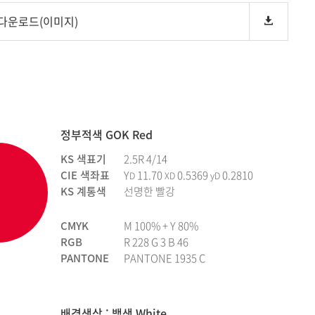
 다운로드(이미지)
정부적색 GOK Red
KS 색표기
2.5R 4/14
CIE 색좌표
Y
11.70
0.5369
0.2810
D
XD
yD
KS 계통색
선명한 빨강
CMYK
M 100% + Y 80%
RGB
R 228 G 3 B 46
PANTONE
PANTONE 1935 C
배경색상 : 백색 White