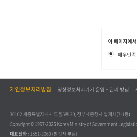
콘
이 페이지에서
텐
만
매우만족
츠
족
만
도
족
평
도
가
조
개인정보처리방침
영상정보처리기기 운영‧관리 방침
사
30102 세종특별자치시 도움5로 20, 정부세종청사 법제처(7-1동)
Copyright © 1997-2026 Korea Ministry of Government Legislation
대표전화
:
1551-3060
(발신자 부담)