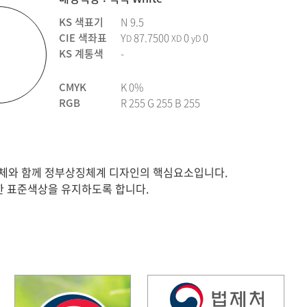
KS 색표기
N 9.5
CIE 색좌표
Y
87.7500
0
0
D
XD
yD
KS 계통색
-
CMYK
K 0%
RGB
R 255 G 255 B 255
체와 함께 정부상징체계 디자인의 핵심요소입니다.
정한 표준색상을 유지하도록 합니다.