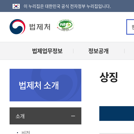
이 누리집은 대한민국 공식 전자정부 누리집입니다.
법
제
법제업무정보
정보공개
처
로
상징
고
법제처 소개
소개
법
제
비전