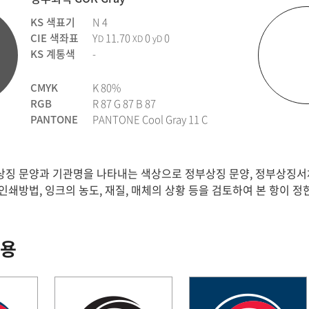
KS 색표기
N 4
CIE 색좌표
Y
11.70
0
0
D
XD
yD
KS 계통색
-
CMYK
K 80%
RGB
R 87 G 87 B 87
PANTONE
PANTONE Cool Gray 11 C
징 문양과 기관명을 나타내는 색상으로 정부상징 문양, 정부상징서
인쇄방법, 잉크의 농도, 재질, 매체의 상황 등을 검토하여 본 항이 
적용