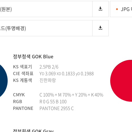
(원본)
JPG
로드(투명배경)
정부청색 GOK Blue
KS 색표기
2.5PB 2/6
CIE 색좌표
Y
3.069
0.1833
0.1988
D
XD
yD
KS 계통색
진한파랑
CMYK
C 100% + M 70% + Y 20% + K 40%
RGB
R 0 G 55 B 100
PANTONE
PANTONE 2955 C
정부회색 GOK Gray