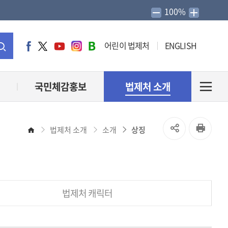
100%
어린이 법제처
ENGLISH
페
트
유
인
네
이
위
튜
스
이
통
스
터
브
타
버
북
그
블
합
국민체감홍보
법제처 소개
전
램
로
그
검
체
SNS
인
법제처 소개
소개
상징
홈
색
메
공
쇄
유
뉴
법제처 캐릭터
열
열
기