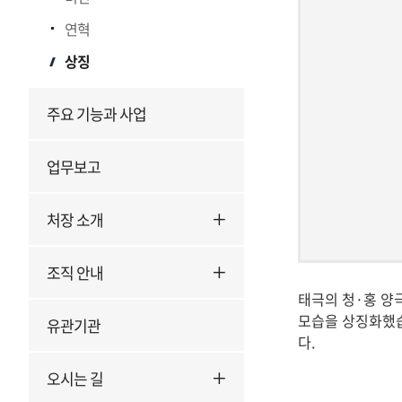
처
연혁
상
징
상징
(CI)
주요 기능과 사업
업무보고
처장 소개
조직 안내
태극의 청·홍 양
모습을 상징화했습
유관기관
다.
오시는 길