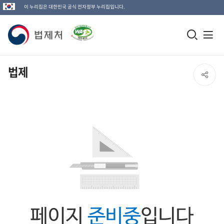
이 누리집은 대한민국 공식 전자정부 누리집입니다.
법
모
전
제
바
체
일
메
처
법제
SNS
검
뉴
로
공
색
열
고
창
기
유
열
열
기
기