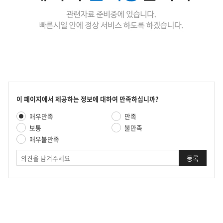
콘
이 페이지에서 제공하는 정보에 대하여 만족하십니까?
텐
만
매우만족
만족
츠
족
만
보통
불만족
도
족
매우불만족
평
도
가
의
조
견
사