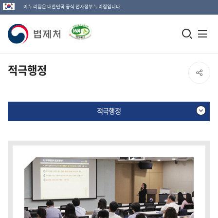
이 누리집은 대한민국 공식 전자정부 누리집입니다.
법
모
전
제
바
체
일
메
처
적극행정
SNS
검
뉴
로
공
색
열
고
적극행정
창
기
유
열
열
기
적
극
기
행
정