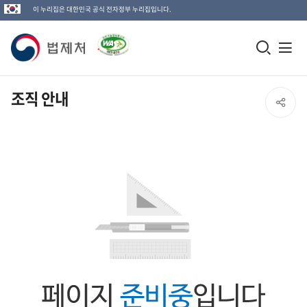
이 누리집은 대한민국 공식 전자정부 누리집입니다.
법
모
전
제
바
체
일
메
처
조직 안내
SNS
검
뉴
로
공
색
열
고
창
기
유
열
열
기
기