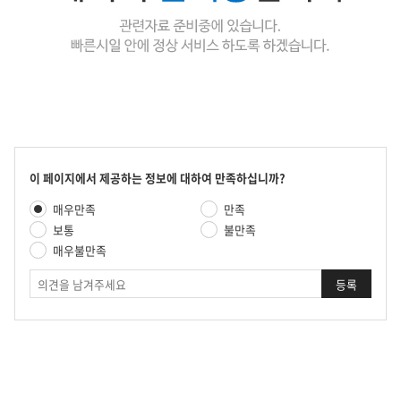
콘
이 페이지에서 제공하는 정보에 대하여 만족하십니까?
텐
만
매우만족
만족
츠
족
만
보통
불만족
도
족
매우불만족
평
도
가
의
조
견
사