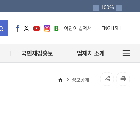
100%
어린이 법제처
ENGLISH
페
트
유
인
네
이
위
튜
스
이
통
스
터
브
타
버
북
그
블
합
국민체감홍보
법제처 소개
전
램
로
그
검
체
SNS
인
정보공개
홈
색
메
공
쇄
유
뉴
열
열
기