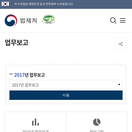
이 누리집은 대한민국 공식 전자정부 누리집입니다.
법
모
전
제
바
체
일
메
처
업무보고
SNS
검
뉴
로
공
색
열
고
업
창
기
유
무
2017
년 업무보고
보
열
고
열
검
기
색
기
이동
2016년 업무성과
정보그림