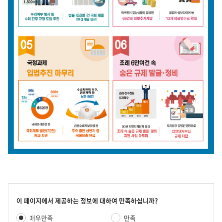
2017
년
주
요
콘
이 페이지에서 제공하는 정보에 대하여 만족하십니까?
텐
만
업
매우만족
만족
츠