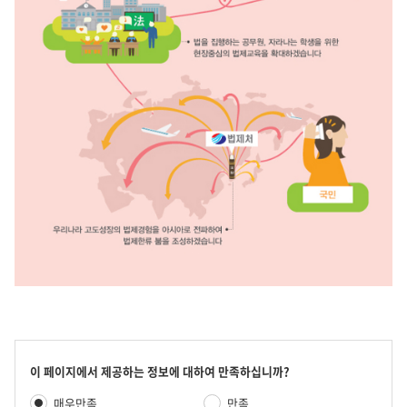
2014
년
추
진
콘
이 페이지에서 제공하는 정보에 대하여 만족하십니까?
텐
만
계
매우만족
만족
츠