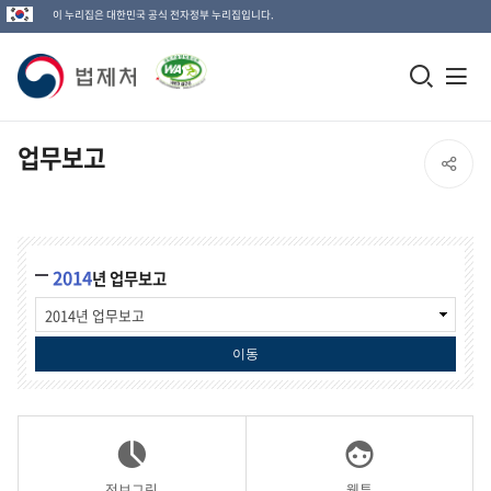
이 누리집은 대한민국 공식 전자정부 누리집입니다.
법
모
전
제
바
체
일
메
처
업무보고
SNS
검
뉴
로
공
색
열
고
업
창
기
유
무
2014
년 업무보고
보
열
고
열
검
기
색
기
이동
정보그림
웹툰