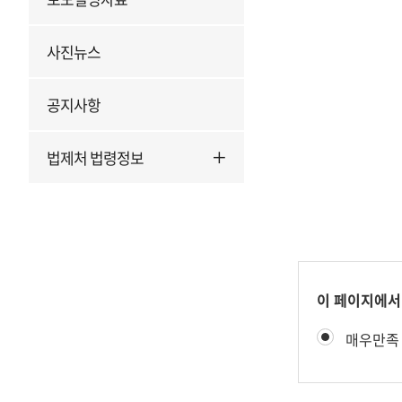
사진뉴스
공지사항
법제처 법령정보
콘
이 페이지에서
텐
만
매우만족
츠
족
만
도
족
평