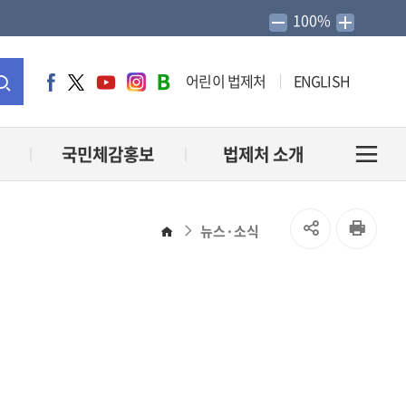
100%
어린이 법제처
ENGLISH
페
트
유
인
네
이
위
튜
스
이
통
스
터
브
타
버
북
그
블
합
국민체감홍보
법제처 소개
전
램
로
그
검
체
SNS
인
뉴스·소식
홈
색
메
공
쇄
유
뉴
열
열
기