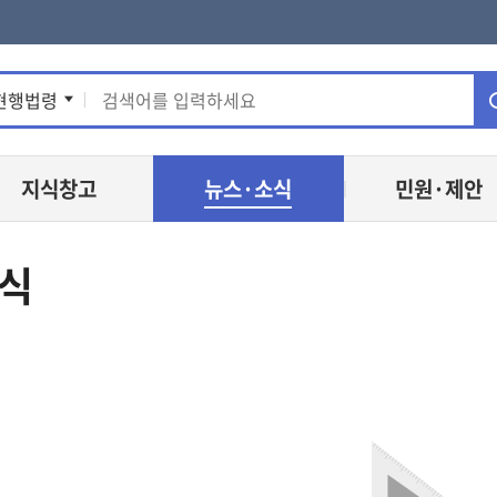
통
현행법령
합
지식창고
뉴스·소식
민원·제안
검
색
식