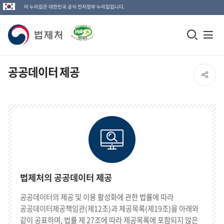
이 누리집은 대한민국 공식 전자정부 누리집입니다.
법
모
전
제
바
체
일
메
처
공공데이터 제공
SNS
검
뉴
로
공
색
열
고
창
기
유
열
열
기
기
법제처의 공공데이터 제공
공공데이터의 제공 및 이용 활성화에 관한 법률에 따라
공공데이터제공책임관(제12조)과 제공목록(제19조)을 아래와
같이 공표하며, 법률 제 27조에 따라 제공목록에 포함되지 않은