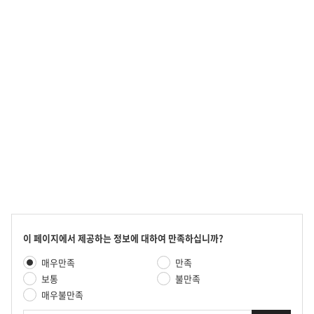
콘
이 페이지에서 제공하는 정보에 대하여 만족하십니까?
텐
만
매우만족
만족
츠
족
만
보통
불만족
도
족
매우불만족
평
도
가