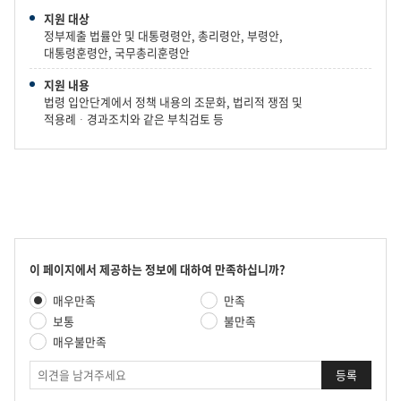
지원 대상
정부제출 법률안 및 대통령령안, 총리령안, 부령안,
대통령훈령안, 국무총리훈령안
지원 내용
법령 입안단계에서 정책 내용의 조문화, 법리적 쟁점 및
적용례ᆞ경과조치와 같은 부칙검토 등
콘
이 페이지에서 제공하는 정보에 대하여 만족하십니까?
텐
만
매우만족
만족
츠
족
만
보통
불만족
도
족
매우불만족
평
도
가
의
조
견
사