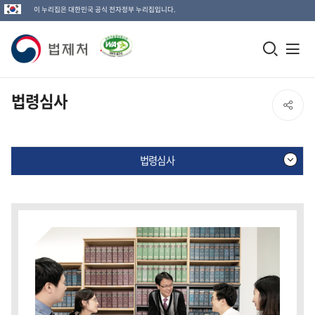
이 누리집은 대한민국 공식 전자정부 누리집입니다.
법
모
전
제
바
체
일
메
처
법령심사
SNS
검
뉴
로
공
색
열
고
법령심사
창
기
유
열
열
기
법
령
기
심
사