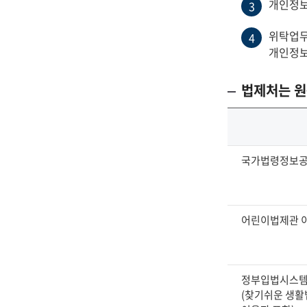
개인정보
3
위탁업무
4
개인정보
법제처는 원
개
국가법령정보공
인
정
보
처
어린이법제관 이용
리
업
무
정부입법시스템
:
(찾기쉬운 생
파