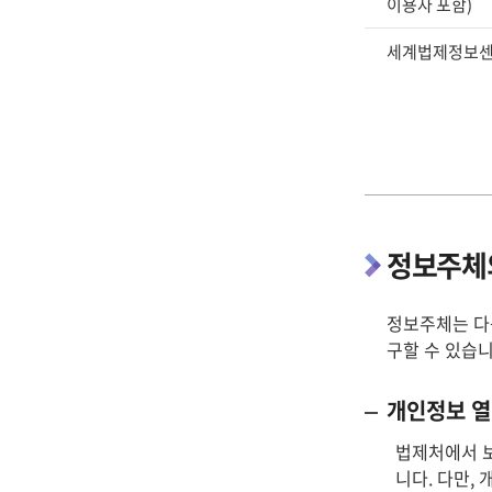
이용자 포함)
일
명,
세계법제정보센
위
탁
업
무
의
내
용,
수
정보주체의
탁
업
정보주체는 다음
체
구할 수 있습니
명
개인정보 열
법제처에서 
니다. 다만,