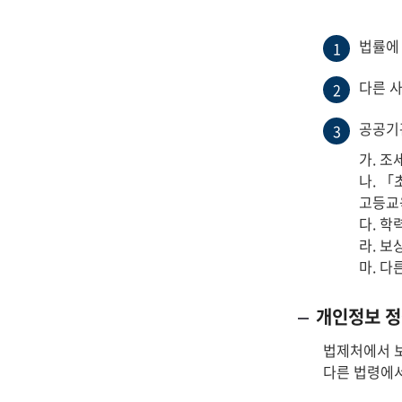
법률에
1
다른 
2
공공기
3
가. 조
나. 
고등교
다. 학
라. 보
마. 다
개인정보 정
법제처에서 보
다른 법령에서