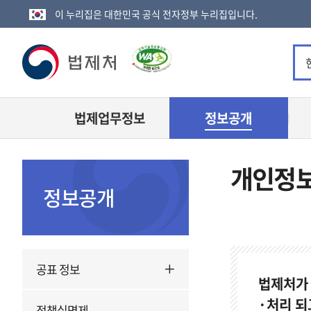
이 누리집은 대한민국 공식 전자정부 누리집입니다.
법
제
법제업무정보
정보공개
처
로
개인정
고
정보공개
공표 정보
법제처가
·처리 되
정책실명제