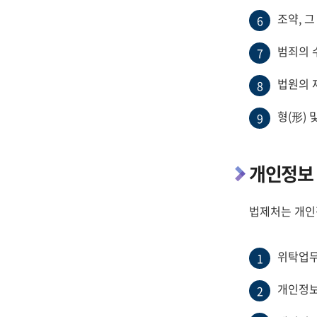
조약, 
6
범죄의 
7
법원의 
8
형(形)
9
개인정보 
법제처는 개인
위탁업무
1
개인정보
2