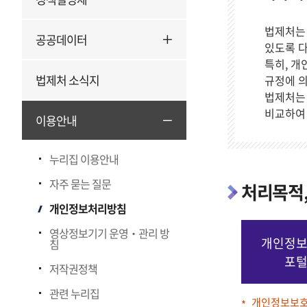
법제처는
공공데이터
있도록 다
특히, 개
법제처 소식지
규정에 
법제처는 
비교하여
이용안내
누리집 이용안내
자주 묻는 질문
처리목적,
개인정보처리방침
영상정보기기 운영‧관리 방
개인정
침
포
저작권정책
관련 누리집
개인정보보호