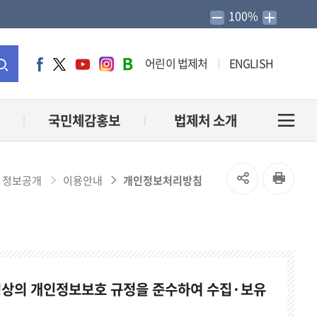
100%
어린이 법제처
ENGLISH
페
트
유
인
네
이
위
튜
스
이
통
스
터
브
타
버
북
그
블
합
국민체감홍보
법제처 소개
전
램
로
그
검
체
SNS
인
정보공개
이용안내
개인정보처리방침
색
메
공
쇄
유
뉴
열
열
령상의 개인정보보호 규정을 준수하여 수집·보유
기