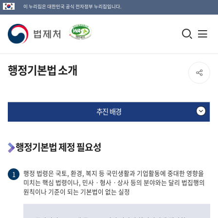
이 누리집은 대한민국 공식 전자정부 누리집입니다.
법
모
전
제
바
체
일
메
처
행정기본법 소개
SNS
검
뉴
로
공
색
열
고
추진 배경
창
기
유
열
열
기
행정기본법 제정 필요성
추
진
기
배
경
행정 법령은 국토, 환경, 복지 등 국민생활과 기업활동에 중대한 영향을
1
미치는 핵심 법령이나, 민사ㆍ형사ㆍ상사 등의 분야와는 달리 법집행의
원칙이나 기준이 되는 기본법이 없는 실정