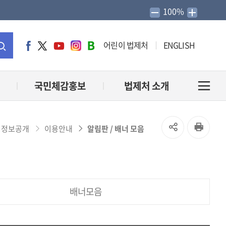
100%
어린이 법제처
ENGLISH
페
트
유
인
네
이
위
튜
스
이
통
스
터
브
타
버
북
그
블
합
국민체감홍보
법제처 소개
전
램
로
그
검
체
SNS
인
정보공개
이용안내
알림판 / 배너 모음
색
메
공
쇄
유
뉴
배너모음
열
열
기