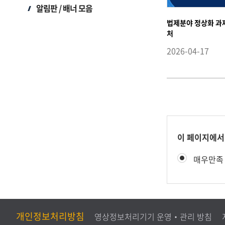
알림판 / 배너 모음
법제분야 정상화 과
처
2026-04-17
콘
이 페이지에서
텐
만
매우만족
츠
족
만
도
족
평
도
가
조
개인정보처리방침
영상정보처리기기 운영‧관리 방침
사