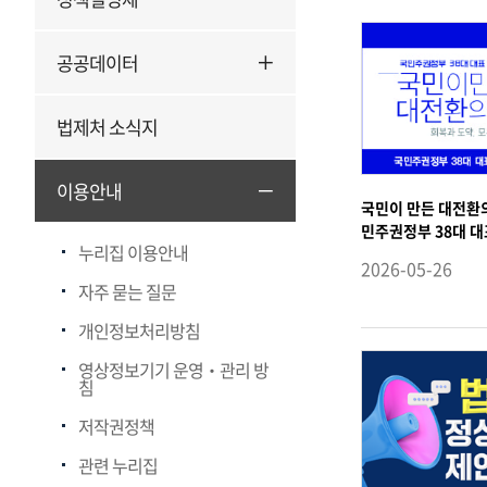
알
림
공공데이터
판
법제처 소식지
이용안내
국민이 만든 대전환의
민주권정부 38대 
누리집 이용안내
2026-05-26
자주 묻는 질문
개인정보처리방침
영상정보기기 운영‧관리 방
침
저작권정책
관련 누리집