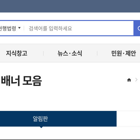
통
현행법령
합
지식창고
뉴스·소식
민원·제안
검
색
 배너 모음
홈
알림판