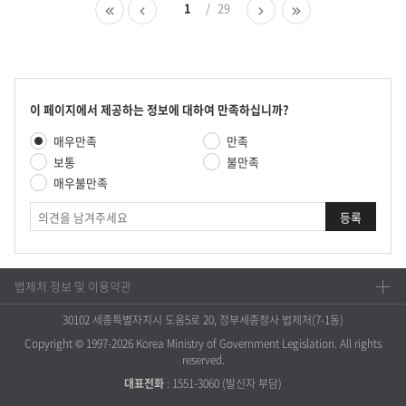
다.
첫
이
1
29
다
마
페
전
음
지
이
페
페
막
지
이
이
페
지
지
이
지
콘
이 페이지에서 제공하는 정보에 대하여 만족하십니까?
텐
만
매우만족
만족
츠
족
만
보통
불만족
도
족
매우불만족
평
도
가
의
조
견
사
법제처 정보 및 이용약관
30102 세종특별자치시 도움5로 20, 정부세종청사 법제처(7-1동)
Copyright © 1997-2026 Korea Ministry of Government Legislation. All rights
reserved.
대표전화
:
1551-3060
(발신자 부담)