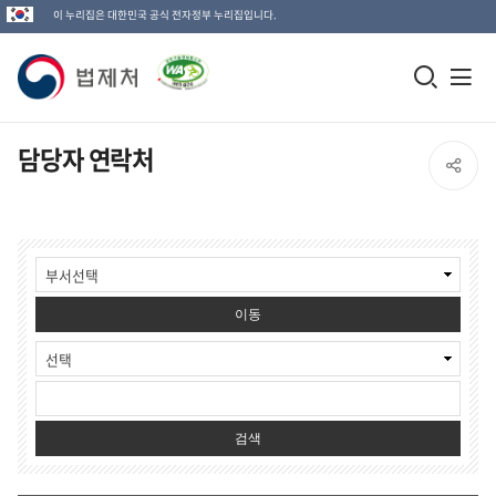
이 누리집은 대한민국 공식 전자정부 누리집입니다.
법
모
전
제
바
체
일
메
처
담당자 연락처
SNS
검
뉴
로
공
색
열
고
게
창
기
유
시
물
열
검
열
이동
색
기
담
기
당
자
검
색
검색