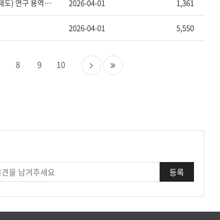
[법제처 공고 제2026-51호] 2026년도 입법영향분석(디지털 성범죄 유통 방지 제도) 연구 용역 입찰 재공고
2026-04-01
1,361
2026-04-01
5,550
다
마
8
9
10
음
지
페
막
이
페
지
이
지