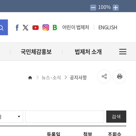
100%
어린이 법제처
ENGLISH
페
트
유
인
네
이
위
튜
스
이
통
스
터
브
타
버
북
그
블
합
국민체감홍보
법제처 소개
전
램
로
그
검
체
SNS
인
뉴스·소식
공지사항
홈
색
메
공
쇄
유
뉴
열
검색
열
기
등록일
첨부
조회수