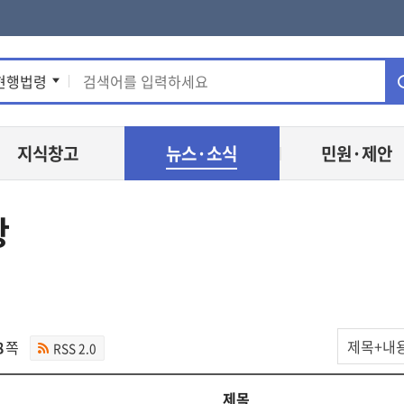
통
현행법령
합
지식창고
뉴스·소식
민원·제안
검
색
항
공
8
쪽
RSS 2.0
지
사
항
제목