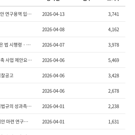
기
[법제처 공고 제2026-60호] 중앙·지방 간 규율 영역 재설계를 통한 법령정비 방안 연구용역 입찰 공고
2026-04-13
3,741
2026-04-08
4,162
[법제처 공고 제2026-57호] 「화학물질의 등록 및 평가 등에 관한 법률」 및 같은 법 시행령 · 시행규칙의 영어 번역 및 정비 용역 입찰공고
2026-04-07
3,978
[법제처 공고 제2026-56호] (참석인원 추가 공지) 생성형 AI 법령검색 시스템 구축 사업 제안요청설명회 개최 안내
2026-04-06
5,469
 입찰공고
2026-04-06
3,428
2026-04-06
2,678
[법제처 공고 제2026-53호] 자치입법권 강화 법령정비 사업에 따라 개정된 자치법규의 성과측정 연구용역 입찰공고
2026-04-01
2,238
[법제처 공고 제2026-52호] 자치법규 입법효과 분석 및 우수 자치입법 참고조례안 마련 연구용역 입찰공고
2026-04-01
1,631