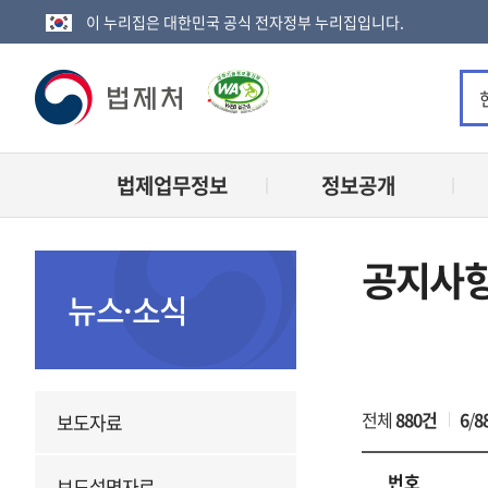
이 누리집은 대한민국 공식 전자정부 누리집입니다.
법
제
법제업무정보
정보공개
처
로
공지사
고
뉴스·소식
전체
880건
6
/
8
보도자료
번호
보도설명자료