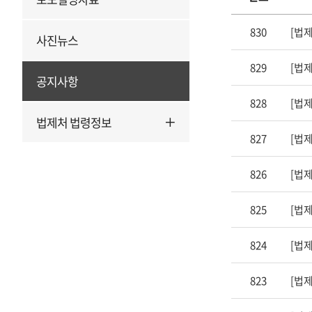
공
830
지
사진뉴스
사
829
[법제
항
공지사항
의
828
번
법제처 법령정보
호,
제
827
목,
등
826
[법
록
일,
825
[법
첨
부,
824
조
회
823
수
를