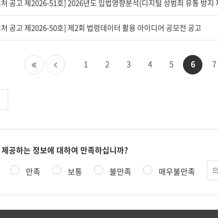
제처 공고 제2026-50호] 제2회 법령데이터 활용 아이디어 공모전 공고
첫
이
1
2
3
4
5
6
7
페
전
이
페
지
이
지
 제공하는 정보에 대하여 만족하십니까?
의
만족
보통
불만족
매우불만족
견