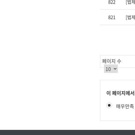
822
제
공
821
[법
합
니
다.
페이지 수
콘
이 페이지에서
텐
만
매우만족
츠
족
만
도
족
평
도
가