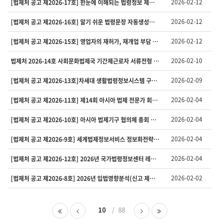
2026-02-12
[법제처 공고 제2026-17호] 한눈에 이해되는 법령정보 제공 사업 추진을 위한 산업, 문화·공보, 산업안전˙재해, 조세˙세제 분야 법령 시각콘텐츠 기획˙개발 용역 입찰 공고
지
사
2026-02-12
[법제처 공고 제2026-16호] 알기 쉬운 법령문장 자동생성을 위한 인공지능(AI) 활용 방안 연구 용역 입찰 공고
항
의
2026-02-12
[법제처 공고 제2026-15호] 영업자의 재허가, 재개업 부담 완화 법령 정비방안 연구 용역 입찰 공고
번
호,
2026-02-10
법제처 2026-14호 사회문화법제국 기간제근로자 서류전형 합격자 및 면접전형 공고문
제
목,
등
2026-02-09
[법제처 공고 제2026-13호]차세대 생활법령정보시스템 구축 사업(1차) 제안요청설명회 개최 안내
록
일,
2026-02-04
[법제처 공고 제2026-11호] 제14회 아시아 법제 전문가 회의 행사 개최 대행 용역 입찰 공고
첨
부,
2026-02-04
[법제처 공고 제2026-10호] 아시아 법제기구 협의체 총회 행사 개최 대행 용역 입찰 공고
조
회
2026-02-04
[법제처 공고 제2026-9호] 세계법제정보서비스 정보화전략계획(ISP) 수립 사업 입찰 공고
수
를
2026-02-04
[법제처 공고 제2026-12호] 2026년 국가법령정보센터 레이어 고도화 사업 관련 제안요청설명회 개최 안내
제
공
2026-02-02
[법제처 공고 제2026-8호] 2026년 입법영향분석(신고 제도) 용역 입찰 공고
합
니
다.
첫
이
10
88
다
마
페
전
음
지