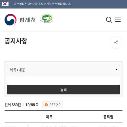
이 누리집은 대한민국 공식 전자정부 누리집입니다.
법
모
전
제
바
체
일
메
처
공지사항
SNS
검
뉴
로
공
색
열
고
창
기
공
유
지
열
사
열
항
기
검
검색
기
색
전체
880건
10
/
88
쪽
RSS 2.0
제목
등록일
공