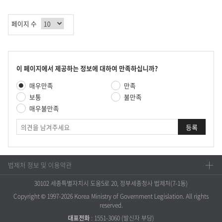
이
페
페
막
지
이
이
페
페이지 수
지
지
이
지
콘
이 페이지에서 제공하는 정보에 대하여 만족하십니까?
텐
만
매우만족
만족
츠
족
만
보통
불만족
도
족
매우불만족
평
도
가
의
조
견
사
법제처 정보 및 이용약관
30102 세종특별자치시 도움5로 20, 정부세종청사 법제처(7-1동)
Copyright © 1997-2026 Korea Ministry of Government Legislation. All rights
reserved.
대표전화
:
1551-3060
(발신자 부담)