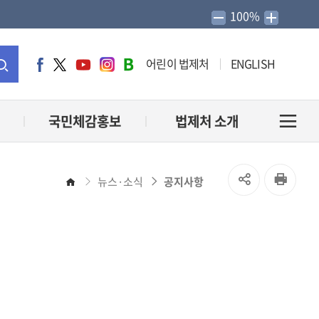
100%
어린이 법제처
ENGLISH
페
트
유
인
네
이
위
튜
스
이
통
스
터
브
타
버
북
그
블
합
국민체감홍보
법제처 소개
전
램
로
그
검
체
SNS
인
뉴스·소식
공지사항
홈
색
메
공
쇄
유
뉴
열
열
기