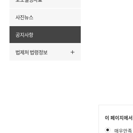
사진뉴스
공지사항
법제처 법령정보
콘
이 페이지에서
텐
만
매우만족
츠