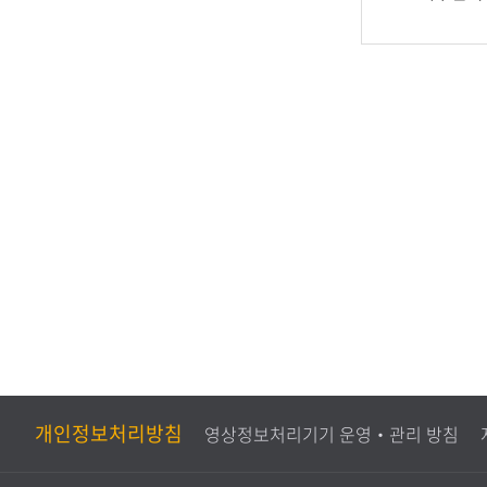
족
만
도
족
평
도
가
조
사
개인정보처리방침
영상정보처리기기 운영‧관리 방침