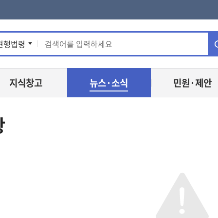
통
현행법령
합
지식창고
뉴스·소식
민원·제안
검
색
항