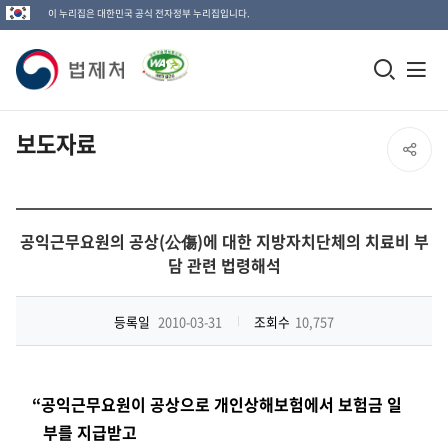
이 누리집은 대한민국 공식 전자정부 누리집입니다.
법
모
전
제
바
체
일
메
처
보도자료
SNS
검
뉴
로
공
색
열
고
창
기
유
공익근무요원의 공상(公傷)에 대한 지방자치단체의 치료비 부
열
담 관련 법령해석
열
기
기
등록일
2010-03-31
조회수
10,757
“공익근무요원이 공상으로 개인상해보험에서 보험금 일
부를 지급받고