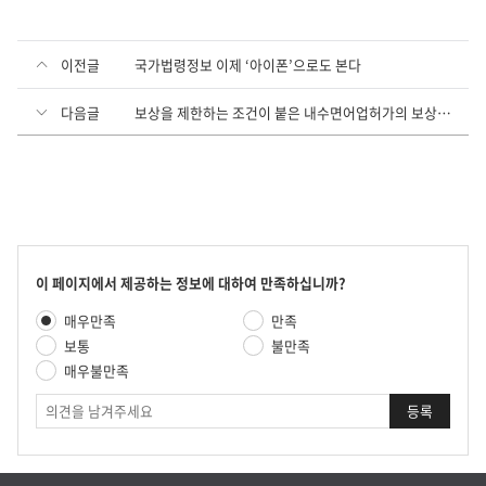
이전글
국가법령정보 이제 ‘아이폰’으로도 본다
다음글
보상을 제한하는 조건이 붙은 내수면어업허가의 보상청구 관련 법령해석
콘
이 페이지에서 제공하는 정보에 대하여 만족하십니까?
텐
만
매우만족
만족
츠
족
만
보통
불만족
도
족
매우불만족
평
도
가
의
조
견
사