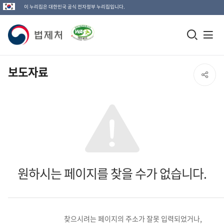
이 누리집은 대한민국 공식 전자정부 누리집입니다.
법
모
전
제
바
체
일
메
처
보도자료
SNS
검
뉴
로
공
색
열
고
창
기
유
열
열
기
기
원하시는 페이지를 찾을 수가 없습니다.
찾으시려는 페이지의 주소가 잘못 입력되었거나,