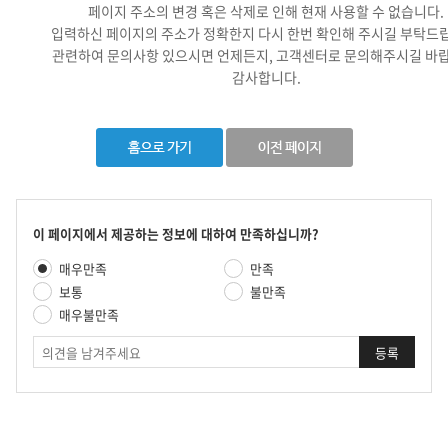
페이지 주소의 변경 혹은 삭제로 인해 현재 사용할 수 없습니다.
입력하신 페이지의 주소가 정확한지 다시 한번 확인해 주시길 부탁드
관련하여 문의사항 있으시면 언제든지, 고객센터로 문의해주시길 바랍
감사합니다.
콘
이 페이지에서 제공하는 정보에 대하여 만족하십니까?
텐
만
매우만족
만족
츠
족
만
보통
불만족
도
족
매우불만족
평
도
가
의
조
견
사