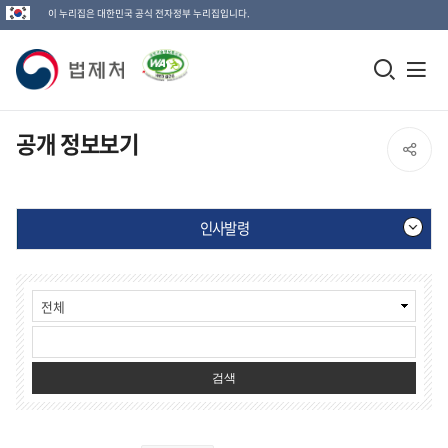
이 누리집은 대한민국 공식 전자정부 누리집입니다.
법
모
전
제
바
체
일
메
처
공개 정보보기
SNS
검
뉴
로
공
색
열
고
인사발령
창
기
유
열
공
열
기
개
정
기
보
보
기-
검색
인
사
발
령