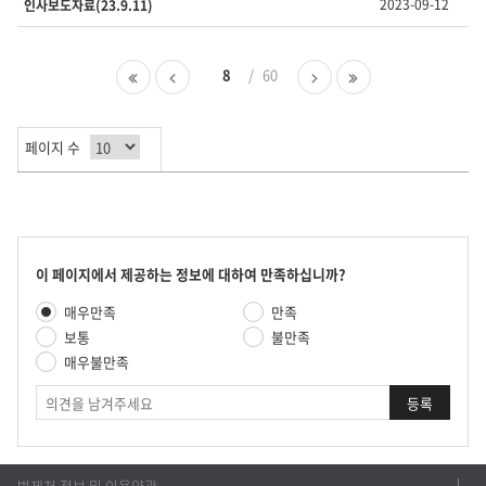
2023-09-12
인사보도자료(23.9.11)
회
수
를
첫
이
8
60
다
마
제
페
전
음
지
공
이
페
페
막
합
지
이
이
페
니
페이지 수
지
지
이
다.
지
콘
이 페이지에서 제공하는 정보에 대하여 만족하십니까?
텐
만
매우만족
만족
츠
족
만
보통
불만족
도
족
매우불만족
평
도
가
의
조
견
사
법제처 정보 및 이용약관