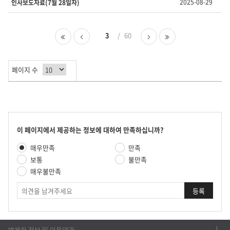
2025-08-29
인사보도자료(7월 28일자)
회
수
를
첫
이
3
60
다
마
제
페
전
음
지
공
이
페
페
막
합
지
이
이
페
니
페이지 수
지
지
이
다.
지
콘
이 페이지에서 제공하는 정보에 대하여 만족하십니까?
텐
만
매우만족
만족
츠
족
만
보통
불만족
도
족
매우불만족
평
도
가
의
조
견
사
법제처 정보 및 이용약관