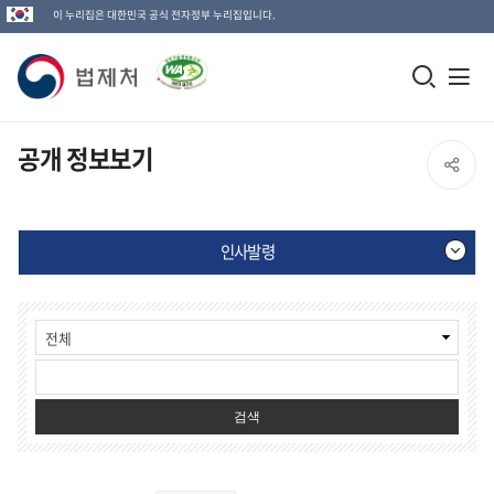
이 누리집은 대한민국 공식 전자정부 누리집입니다.
법
모
전
제
바
체
일
메
처
공개 정보보기
SNS
검
뉴
로
공
색
열
고
인사발령
창
기
유
열
공
열
기
개
정
기
보
보
기-
검색
인
사
발
령