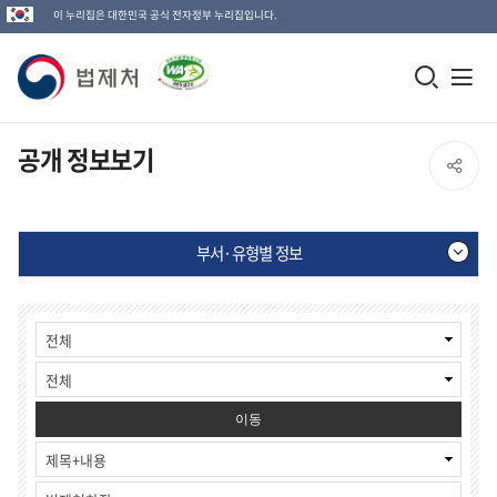
이 누리집은 대한민국 공식 전자정부 누리집입니다.
법
모
전
제
바
체
일
메
처
공개 정보보기
SNS
검
뉴
로
공
색
열
고
부서·유형별 정보
창
기
유
열
부
게
열
기
서
시
·
물
기
유
검
형
색
별
이동
정
보