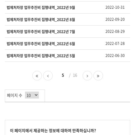
호,
제
2022-10-31
법제처차장 업무추진비 집행내역_2022년 9월
목,
담
2022-09-20
법제처차장 업무추진비 집행내역_2022년 8월
당
부
2022-08-29
법제처차장 업무추진비 집행내역_2022년 7월
서,
유
2022-07-28
법제처차장 업무추진비 집행내역_2022년 6월
형,
등
2022-06-30
법제처차장 업무추진비 집행내역_2022년 5월
록
일
,
첫
이
5
16
다
마
조
페
전
음
지
회
이
페
페
막
수
지
이
이
페
를
페이지 수
지
지
이
제
지
공
합
니
다.
콘
이 페이지에서 제공하는 정보에 대하여 만족하십니까?