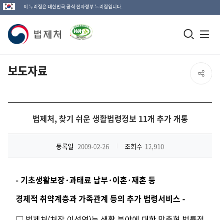
이 누리집은 대한민국 공식 전자정부 누리집입니다.
법
모
전
제
바
체
일
메
처
보도자료
SNS
검
뉴
로
공
색
열
고
창
기
유
법제처, 찾기 쉬운 생활법령정보 11개 추가 개통
열
열
기
등록일
2009-02-26
조회수
12,910
기
- 기초생활보장·과태료 납부·이혼·재혼 등
경제적 취약계층과 가족관계 등의 추가 법령서비스 -
□
법
제처(처장 이석연)는 생활 분야에 대한 맞춤형 법률정