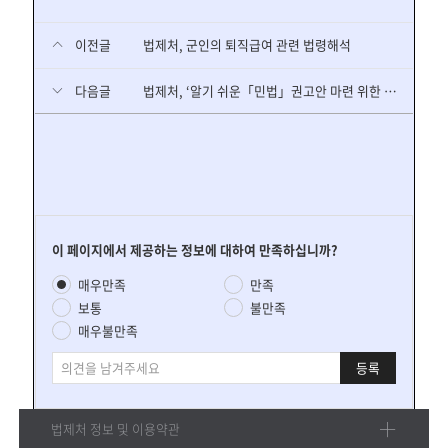
이전글
법제처, 군인의 퇴직급여 관련 법령해석
다음글
법제처, ‘알기 쉬운「민법」권고안 마련 위한 TF’ 본격 구성
콘
이 페이지에서 제공하는 정보에 대하여 만족하십니까?
텐
만
매우만족
만족
츠
족
만
보통
불만족
도
족
매우불만족
평
도
가
의
조
견
사
법제처 정보 및 이용약관