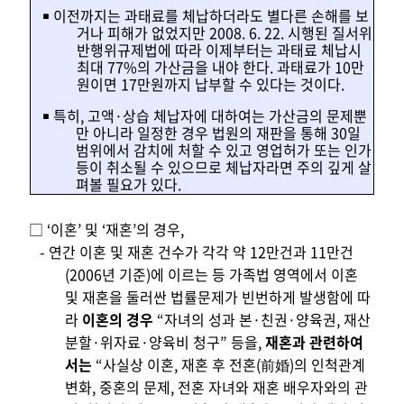
￭ 이전까지는 과태료를 체납하더라도 별다른 손해를 보
거나 피해가 없었지만 2008. 6. 22. 시행된 질서위
반행위규제법에 따라 이제부터는 과태료 체납시
최대 77%의 가산금을 내야 한다. 과태료가 10만
원이면 17만원까지 납부할 수 있다는 것이다.
￭ 특히, 고액·상습 체납자에 대하여는 가산금의 문제뿐
만 아니라 일정한 경우 법원의 재판을 통해 30일
범위에서 감치에 처할 수 있고 영업허가 또는 인가
등이 취소될 수 있으므로 체납자라면 주의 깊게 살
펴볼 필요가 있다.
□ ‘이혼’ 및 ‘재혼’의 경우,
- 연간 이혼 및 재혼 건수가 각각 약 12만건과 11만건
(2006년 기준)에 이르는 등 가족법 영역에서 이혼
및 재혼을 둘러싼 법률문제가 빈번하게 발생함에 따
라
이혼의 경우
“자녀의 성과 본·친권·양육권, 재산
분할·위자료·양육비 청구” 등을,
재혼과 관련하여
서는
“사실상 이혼, 재혼 후 전혼(前婚)의 인척관계
변화, 중혼의 문제, 전혼 자녀와 재혼 배우자와의 관