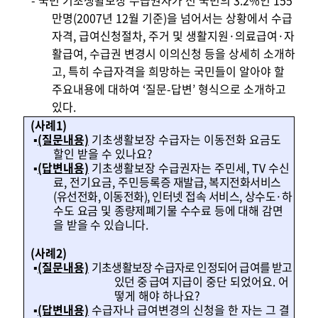
-
국민 기초생활보장 수급권자가 전 국민의 3.2%인 155
만명(2007년 12월 기준)을 넘어서는 상황에서 수급
자격, 급여신청절차, 주거 및 생활지원·의료급여·자
활급여, 수급권 변경시 이의신청 등을 상세히 소개하
고, 특히 수급자격을 희망하는 국민들이 알아야 할
주요내용에 대하여 ‘질문-답변’ 형식으로 소개하고
있다.
(사례1)
▪
(질문내용)
기초생활보장 수급자는 이동전화 요금도
할인 받을 수 있나요?
▪
(답변내용)
기초생활보장 수급권자는 주민세, TV 수신
료, 전기요금, 주민등
록증 재발급, 복지전화서비스
(유선전화, 이동전화), 인터넷 접속 서비스, 상수도
·하
수도 요금 및 종량제폐기물 수수료 등에 대해 감면
을 받을 수 있습니다.
(사례2)
▪
(질문내용)
기초생활보장 수급자로 인정되어 급여를 받고
있던 중 급여 지
급이 중단 되었어요. 어
떻게 해야 하나요?
▪
(답변내용)
수급자나 급여변경의 신청을 한 자는 그 결