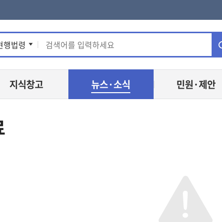
통
현행법령
합
지식창고
뉴스·소식
민원·제안
검
색
료