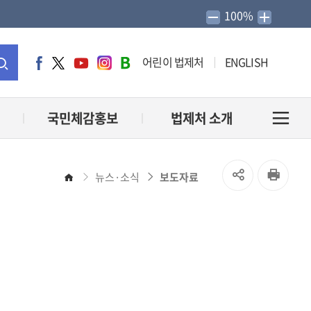
100%
어린이 법제처
ENGLISH
페
트
유
인
네
이
위
튜
스
이
통
스
터
브
타
버
북
그
블
합
국민체감홍보
법제처 소개
전
램
로
그
검
체
SNS
인
뉴스·소식
보도자료
홈
색
메
공
쇄
유
뉴
열
열
기