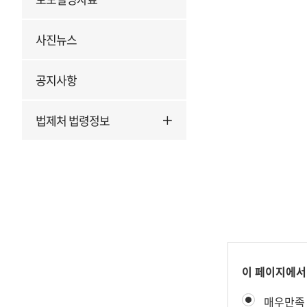
사진뉴스
공지사항
법제처 법령정보
콘
이 페이지에서
텐
만
매우만족
츠