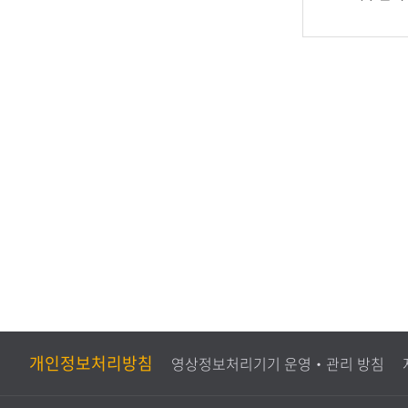
족
만
도
족
평
도
가
조
사
개인정보처리방침
영상정보처리기기 운영‧관리 방침