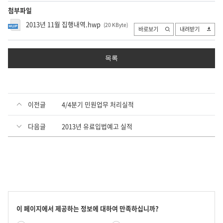
첨부파일
2013년 11월 집행내역.hwp
(20 KByte
)
바로보기
내려받기
목록
이전글
4/4분기 민원업무 처리실적
다음글
2013년 유료입법예고 실적
콘
이 페이지에서 제공하는 정보에 대하여 만족하십니까?
텐
만