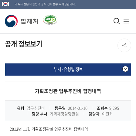
이 누리집은 대한민국 공식 전자정부 누리집입니다.
법
모
전
제
바
체
일
메
처
공개 정보보기
SNS
검
뉴
로
공
색
열
고
부서·유형별 정보
창
기
유
열
부
열
기
서
기획조정관 업무추진비 집행내역
·
기
유
형
유형
업무추진비
등록일
2014-01-10
조회수
9,295
별
담당 부서
기획재정담당관실
담당자
이진희
정
보
2013년 11월 기획조정관실 업무추진비 집행내역