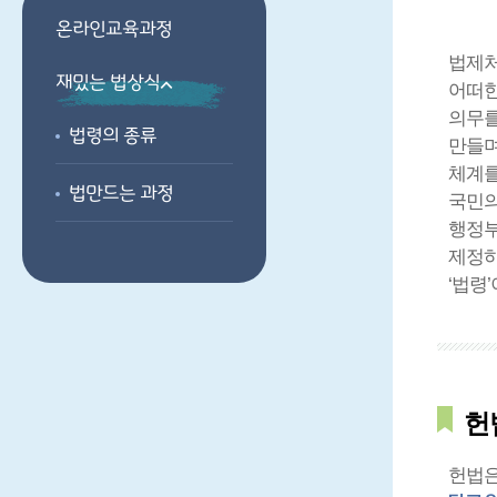
온라인교육과정
법제처
재밌는 법상식
어떠한
의무를
법령의 종류
만들며
체계를
법만드는 과정
국민의
행정부
제정하
‘법령
헌
헌법은