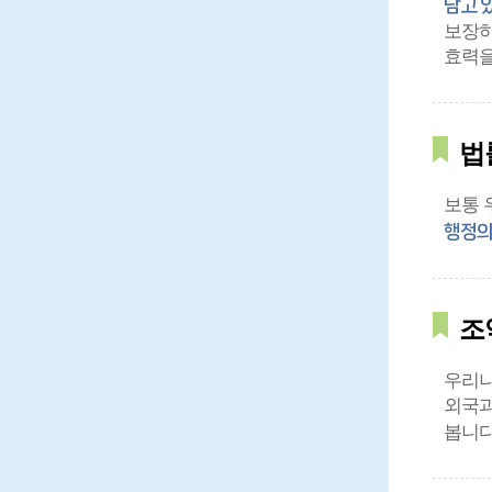
담고 
보장하
효력을
법
보통 
행정의
조
우리나
외국과
봅니다