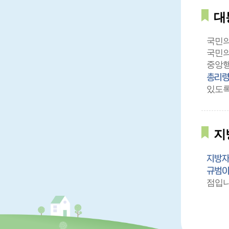
대
국민의
국민의
중앙행
총리령
있도록
지
지방자
규범이
점입니