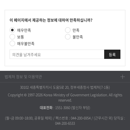
콘
이 페이지에서 제공하는 정보에 대하여 만족하십니까?
텐
만
매우만족
만족
츠
족
만
보통
불만족
도
족
매우불만족
평
도
가
의
조
견
사
법제처 정보 및 이용약관
30102 세종특별자치시 도움5로 20, 정부세종청사 법제처(7-1동)
Copyright © 1997-2026 Korea Ministry of Government Legislation. All rights
reserved.
대표전화
:
1551-3060
(발신자 부담)
(월~금 09:00~18:00, 공휴일 제외) / 팩스번호 : 044-200-6954 / (근무시간 외) 당직실 :
044-200-6533