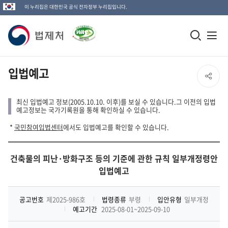
이 누리집은 대한민국 공식 전자정부 누리집입니다.
법
모
전
제
바
체
일
메
처
입법예고
SNS
검
뉴
로
공
색
열
최신 입법예고 정보(2005.10.10. 이후)를 보실 수 있습니다.그 이전의 입법
고
예고정보는 국가기록원을 통해 확인하실 수 있습니다.
창
기
유
*
국민참여입법센터
에서도 입법예고를 확인할 수 있습니다.
열
열
기
건축물의 피난·방화구조 등의 기준에 관한 규칙 일부개정령안
기
입법예고
공고번호
제2025-986호
법령종류
부령
입안유형
일부개정
예고기간
2025-08-01~2025-09-10