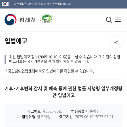
이 누리집은 대한민국 공식 전자정부 누리집입니다.
법
모
전
제
바
체
일
메
처
입법예고
SNS
검
뉴
로
공
색
열
최신 입법예고 정보(2005.10.10. 이후)를 보실 수 있습니다.그 이전의 입법
고
예고정보는 국가기록원을 통해 확인하실 수 있습니다.
창
기
유
*
국민참여입법센터
에서도 입법예고를 확인할 수 있습니다.
열
열
기
기후·기후변화 감시 및 예측 등에 관한 법률 시행령 일부개정령
기
안 입법예고
공고번호
제2025-70호
법령종류
대통령령
입안유형
일부개정
예고기간
2025-06-10~2025-07-21