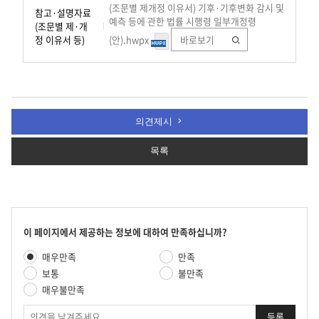
(조문별 제개정 이유서) 기후·기후변화 감시 및
참고·설명자료
예측 등에 관한 법률 시행령 일부개정령
(조문별 제·개
정 이유서 등)
(안).hwpx
바로보기
의견제시
목록
콘
이 페이지에서 제공하는 정보에 대하여 만족하십니까?
텐
만
매우만족
만족
츠
족
만
보통
불만족
도
족
매우불만족
평
도
가
의
조