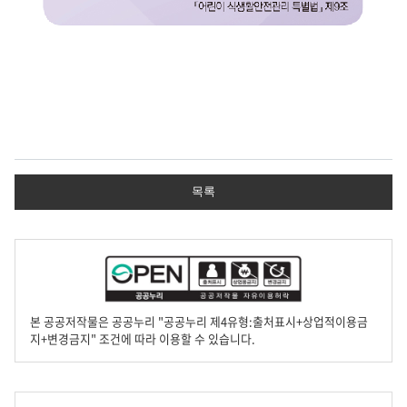
어
린
이
목록
청
소
년
생
활
법
령
본 공공저작물은 공공누리 "공공누리 제4유형:출처표시+상업적이용금
대
지+변경금지" 조건에 따라 이용할 수 있습니다.
박
매
점
의