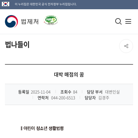
이 누리집은 대한민국 공식 전자정부 누리집입니다.
법
모
전
제
바
체
일
메
처
법나들이
SNS
검
뉴
로
공
색
열
고
창
기
유
대박 매점의 꿈
열
열
기
등록일
2025-11-04
조회수
84
담당 부서
대변인실
연락처
044-200-6513
담당자
김경주
기