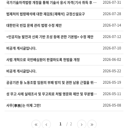
2026-07-31
국가기술자격법령 개정을 통해 기술사 응시 자격(기사 취득 후 경력 4년 → 2년 등)
색
제
분
2026-07-28
법제처의 법령해석에 대한 재검토(재해석) 규정신설요구
야
정
2026-07-14
대한민국 빈집 문제 관리 법령 수정 제안
상
화
2026-07-12
<인공지능 발전과 신뢰 기반 조성 등에 관한 기본법> 수정 제안
과
제
제
2026-07-10
비공개 게시글입니다.
안
의
2026-06-02
사법 개혁으로 국민배심원이 판결하도록 헌법을 개정
번
호,
2026-05-22
비공개 게시글입니다.
제
목
2026-05-19
공공기관 등 노동조합 임원의 부패 방지 및 권한 남용 근절을 위한 법적·제도적 개선 제안
,
등
2026-05-11
성 무고 사례 실태조사 및 무고죄로 처벌 명문화 제안 및 무분별한 사이트 검열 금지에 대해 막는 법안을 건의합니다
록
자,
2026-05-08
사무(事務)는 이제 그만!
등
록
일
첫
이
1
2
다
마
을