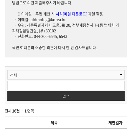
방법으로 의견 제출해주시기 바랍니다.
※ 이메일ㆍ우편 제안 시
서식[파일 다운로드]
파일 활용
· 이메일: pfdmoleg@korea.kr
· 우편: 세종특별자치시 도움5로 20, 정부세종청사 7-1동 법제처 기
획재정담당관실, (우) 30102
· 전화번호: 044-200-6545, 6543
국민 여러분의 소중한 의견에 다시 한 번 감사드립니다.
법
제
분
야
정
검색
상
화
과
전체
16건
1
/
2
쪽
제
제
제목
제안일자
안
검
법