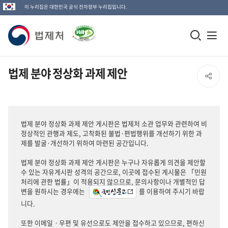
이 누리집은 대한민국 공식 전자정부 누리집입니다.
법
모
전
제
바
체
일
메
처
법제 분야 정상화 과제 제안
SNS
검
뉴
로
공
색
열
고
창
기
유
법제 분야 정상화 과제 제안 게시판은 법제처 소관 업무와 관련하여 비
열
정상적인 관행과 제도, 고착화된 불법·편법행위를 개선하기 위한 과
열
제를 발굴·개선하기 위하여 마련된 공간입니다.
기
법제 분야 정상화 과제 제안 게시판은 누구나 자유롭게 의견을 제안할
기
수 있는 자유게시판 성격의 공간으로, 이곳에 접수된 게시물은 「민원
처리에 관한 법률」이 적용되지 않으므로, 문의사항이나 개별적인 답
변을 원하시는 경우에는
를 이용하여 주시기 바랍
니다.
또한 이메일ㆍ우편 및 유선으로도 제안을 접수하고 있으므로, 편하신