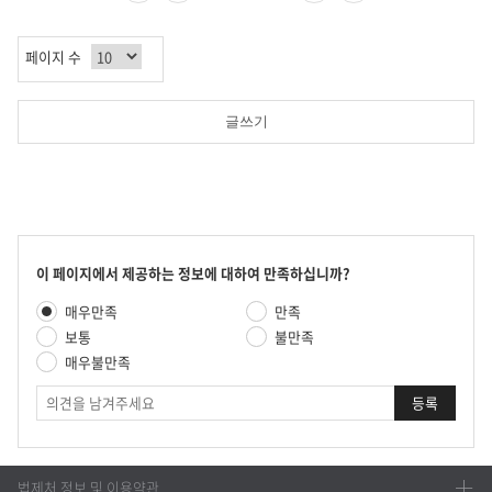
페
전
음
지
제
이
페
페
막
공
지
이
이
페
합
페이지 수
지
지
이
니
지
다.
글쓰기
콘
이 페이지에서 제공하는 정보에 대하여 만족하십니까?
텐
만
매우만족
만족
츠
족
만
보통
불만족
도
족
매우불만족
평
도
가
의
조
견
사
법제처 정보 및 이용약관