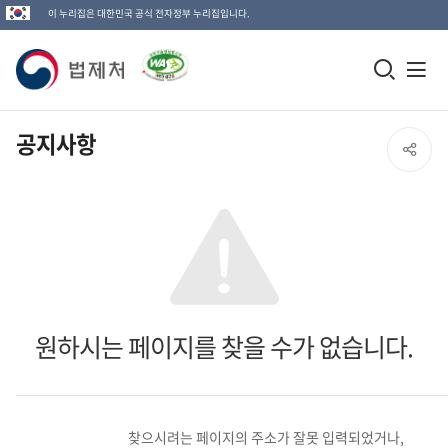
이 누리집은 대한민국 공식 전자정부 누리집입니다.
법
모
전
제
바
체
일
메
처
공지사항
SNS
검
뉴
로
공
색
열
고
창
기
유
열
열
기
기
원하시는 페이지를 찾을 수가 없습니다.
찾으시려는 페이지의 주소가 잘못 입력되었거나,