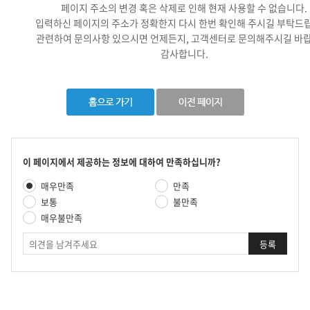
페이지 주소의 변경 혹은 삭제로 인해 현재 사용할 수 없습니다.
입력하신 페이지의 주소가 정확한지 다시 한번 확인해 주시길 부탁드
관련하여 문의사항 있으시면 언제든지, 고객센터로 문의해주시길 바랍
감사합니다.
콘
이 페이지에서 제공하는 정보에 대하여 만족하십니까?
텐
만
매우만족
만족
츠
족
만
보통
불만족
도
족
매우불만족
평
도
가
의
조
견
사