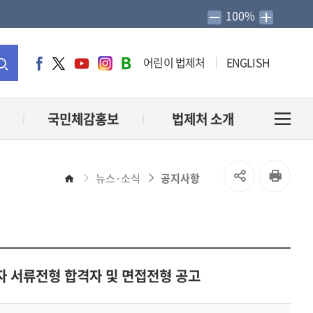
100%
어린이 법제처
ENGLISH
페
트
유
인
네
이
위
튜
스
이
통
스
터
브
타
버
북
그
블
합
국민체감홍보
법제처 소개
전
램
로
그
검
체
SNS
인
뉴스·소식
공지사항
홈
색
메
공
쇄
유
뉴
열
로자 서류전형 합격자 및 면접전형 공고
열
기