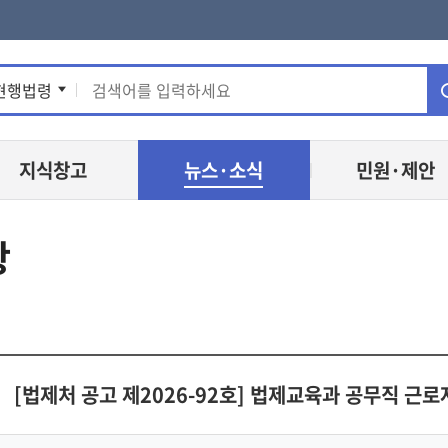
통
현행법령
합
지식창고
뉴스·소식
민원·제안
검
색
항
[법제처 공고 제2026-92호] 법제교육과 공무직 근