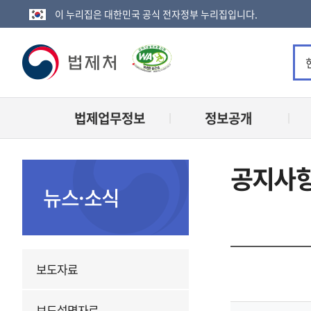
이 누리집은 대한민국 공식 전자정부 누리집입니다.
법
제
법제업무정보
정보공개
처
로
공지사
고
뉴스·소식
전
보도자료
체
보도설명자료