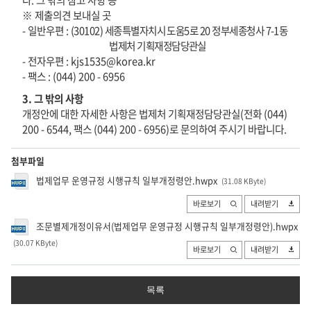
다
.
그 밖의 참고 사항 등
※
제출의견 보내실 곳
-
일반우편
:
(30102)
세종특별자치시 도움
5
로
20
정부세종청사
7-1
동
법제처 기획재정담당관실
-
전자우편
: kjs1535@korea.kr
-
팩스
: (044) 200 - 6956
3.
그 밖의 사항
개정안에 대한 자세한 사항은
법제처
기획재정담당관실
(
전화
(044)
200 - 6544
,
팩스
(044) 200 - 6956)
로 문의하여 주시기 바랍니다
.
첨부파일
법제업무 운영규정 시행규칙 일부개정령안.hwpx
(31.08 KByte
)
바로보기
내려받기
조문별제개정이유서(법제업무 운영규정 시행규칙 일부개정령안).hwpx
(30.07 KByte
)
바로보기
내려받기
목록