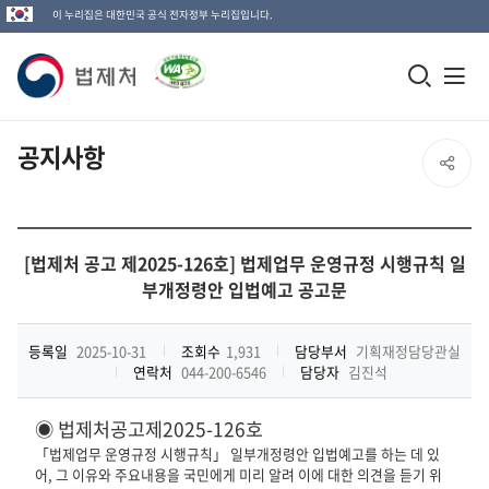
이 누리집은 대한민국 공식 전자정부 누리집입니다.
법
모
전
제
바
체
일
메
처
공지사항
SNS
검
뉴
로
공
색
열
고
전
창
기
유
체
[법제처 공고 제2025-126호] 법제업무 운영규정 시행규칙 일
열
부개정령안 입법예고 공고문
열
기
기
등록일
2025-10-31
조회수
1,931
담당부서
기획재정담당관실
연락처
044-200-6546
담당자
김진석
◉
법제처공고제
2025
-
126
호
「
법제업무 운영규정 시행규칙
」
일부개정령안 입법예고를 하는
데 있
어
,
그 이유와 주요내용을 국민에게 미리 알려 이에 대한 의견을 듣기 위