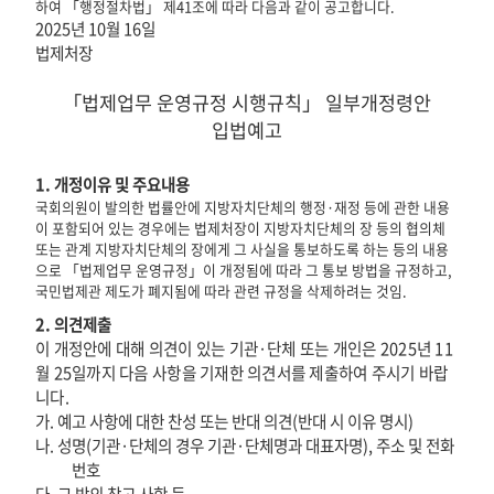
하여
「
행정절차법
」
제
41
조에 따라 다음과 같이 공고합니다
.
2025
년
10
월
16
일
법제처장
「
법제업무 운영규정 시행규칙
」
일부개정령안
입법예고
1.
개정
이
유 및 주요내용
국회의원이 발의한 법률안에 지방자치단체의 행정·재정 등에 관한 내용
이 포함되어 있는 경우에는 법제처장이 지방자치단체의 장 등의 협의체
또는 관계 지방자치단체의 장에게 그 사실을 통보하도록 하는 등의 내용
으로
「
법제업무 운영규정
」
이 개정됨에 따라 그 통보 방법을 규정하고
,
국민법제관 제도가 폐지됨에 따라 관련 규정을 삭제하려는 것임
.
2.
의견제출
이
개정
안에 대해 의견이 있는 기관
·
단체 또는 개인은
2025
년
11
월
25
일
까지 다음 사항을 기재한 의견서를 제출하여 주시기 바랍
니다
.
가
.
예고 사항에 대한 찬성 또는 반대 의견
(
반대 시 이유 명시
)
나
.
성명
(
기관·단체의 경우 기관·단체명과 대표자명
),
주소 및 전화
번호