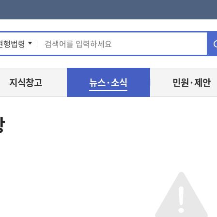
통
현행법령
합
지식창고
뉴스·소식
민원·제안
검
색
항