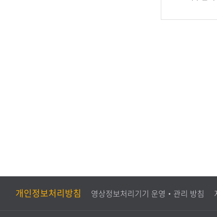
족
만
도
족
평
도
가
조
사
개인정보처리방침
영상정보처리기기 운영‧관리 방침