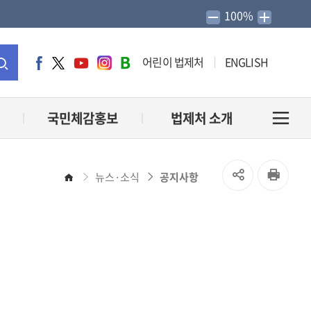
100%
어린이 법제처
ENGLISH
페
트
유
인
네
이
위
튜
스
이
통
스
터
브
타
버
북
그
블
합
국민체감홍보
법제처 소개
전
램
로
그
검
체
SNS
인
뉴스·소식
공지사항
홈
색
메
공
쇄
유
뉴
열
열
기