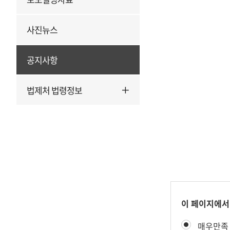
사진뉴스
공지사항
법제처 법령정보
콘
이 페이지에서
텐
만
매우만족
츠