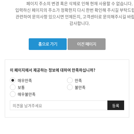
페이지 주소의 변경 혹은 삭제로 인해 현재 사용할 수 없습니다.
입력하신 페이지의 주소가 정확한지 다시 한번 확인해 주시길 부탁드
관련하여 문의사항 있으시면 언제든지, 고객센터로 문의해주시길 바랍
감사합니다.
콘
이 페이지에서 제공하는 정보에 대하여 만족하십니까?
텐
만
매우만족
만족
츠
족
만
보통
불만족
도
족
매우불만족
평
도
가
의
조
견
사