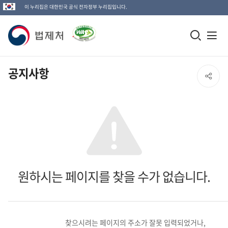
이 누리집은 대한민국 공식 전자정부 누리집입니다.
법
모
전
제
바
체
일
메
처
공지사항
SNS
검
뉴
로
공
색
열
고
창
기
유
열
열
기
기
원하시는 페이지를 찾을 수가 없습니다.
찾으시려는 페이지의 주소가 잘못 입력되었거나,