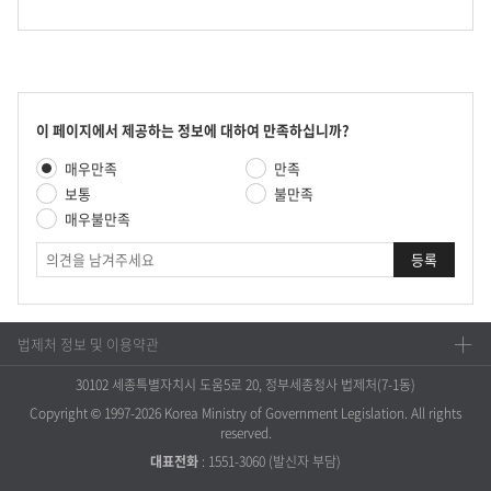
콘
이 페이지에서 제공하는 정보에 대하여 만족하십니까?
텐
만
매우만족
만족
츠
족
만
보통
불만족
도
족
매우불만족
평
도
가
의
조
견
사
법제처 정보 및 이용약관
30102 세종특별자치시 도움5로 20, 정부세종청사 법제처(7-1동)
Copyright © 1997-2026 Korea Ministry of Government Legislation. All rights
reserved.
대표전화
:
1551-3060
(발신자 부담)