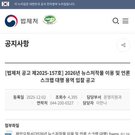
이 누리집은 대한민국 공식 전자정부 누리집입니다.
법
모
전
제
바
체
일
메
처
공지사항
SNS
검
뉴
로
공
색
열
고
전
창
기
유
체
[법제처 공고 제2025-157호] 2026년 뉴스저작물 이용 및 언론
열
스크랩 대행 용역 입찰 공고
열
기
기
등록일
2025-12-02
조회수
4,395
담당부서
운영지원과
연락처
044-200-6527
담당자
이한나
첨부파일
제안요청서(2026년 뉴스저작물 이용 및 언론 스크랩 대행).hwpx
(61.04