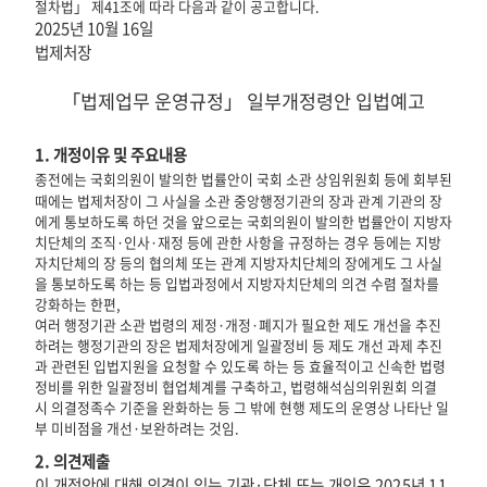
절차법
」
제
41
조에 따라 다음과 같이 공고합니다
.
2025
년
10
월
16
일
법제처장
「
법제업무 운영규정
」
일부개정령안
입법예고
1.
개정
이
유 및 주요내용
종전에는 국회의원이 발의한 법률안이 국회 소관 상임위원회 등에 회부된
때에는 법제처장이 그 사실을 소관 중앙행정기관의 장과 관계 기관의 장
에게 통보하도록 하던 것을 앞으로는 국회의원이 발의한 법률안이 지방자
치단체의 조직·인사·재정 등에 관한 사항을 규정하는 경우 등에는 지방
자치단체의 장 등의 협의체 또는 관계 지방자치단체의 장에게도 그 사실
을 통보하도록 하는 등 입법과정에서 지방자치단체의 의견 수렴 절차를
강화하는 한편
,
여러 행정기관 소관 법령의 제정·개정·폐지가 필요한 제도 개선을 추진
하려는 행정기관의 장은 법제처장에게 일괄정비 등 제도 개선 과제 추진
과 관련된 입법지원을 요청할 수 있도록 하는 등 효율적이고 신속한 법령
정비를 위한 일괄정비 협업체계를 구축하고
,
법령해석심의위원회 의결
시 의결정족수 기준을 완화하는 등 그 밖에 현행 제도의 운영상 나타난 일
부 미비점을 개선·보완하려는 것임
.
2.
의견제출
이
개정
안에 대해 의견이 있는 기관
·
단체 또는 개인은
2025
년
11