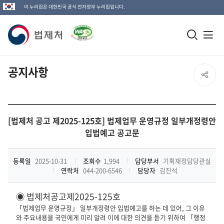
이 누리집은 대한민국 공식 전자정부 누리집입니다.
법
모
전
제
바
체
일
메
처
공지사항
SNS
검
뉴
로
공
색
열
고
전
창
기
유
체
[법제처 공고 제2025-125호] 법제업무 운영규정 일부개정령안
열
입법예고 공고문
열
기
기
등록일
2025-10-31
조회수
1,994
담당부서
기획재정담당관실
연락처
044-200-6546
담당자
김진석
◉
법제처공고제
2025
-
125
호
「
법제업무 운영규정
」
일부개정령안 입법예고를 하는
데 있어
,
그 이유
와 주요내용을 국민에게 미리 알려 이에 대한 의견을 듣기 위하여
「
행정