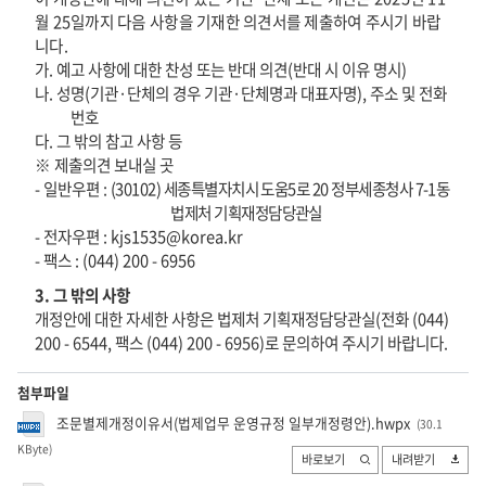
월
25
일
까지 다음 사항을 기재한 의견서를 제출하여 주시기 바랍
니다
.
가
.
예고 사항에 대한 찬성 또는 반대 의견
(
반대 시 이유 명시
)
나
.
성명
(
기관·단체의 경우 기관·단체명과 대표자명
),
주소 및 전화
번호
다
.
그 밖의 참고 사항 등
※
제출의견 보내실 곳
-
일반우편
:
(30102)
세종특별자치시 도움
5
로
20
정부세종청사
7-1
동
법제처 기획재정담당관실
-
전자우편
: kjs1535@korea.kr
-
팩스
: (044) 200 - 6956
3.
그 밖의 사항
개정안에 대한 자세한 사항은
법제처
기획재정담당관실
(
전화
(044)
200 - 6544
,
팩스
(044) 200 - 6956)
로 문의하여 주시기 바랍니다
.
첨부파일
조문별제개정이유서(법제업무 운영규정 일부개정령안).hwpx
(30.1
KByte
)
바로보기
내려받기