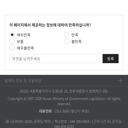
콘
이 페이지에서 제공하는 정보에 대하여 만족하십니까?
텐
만
매우만족
만족
츠
족
만
보통
불만족
도
족
매우불만족
평
도
가
의
조
견
사
법제처 정보 및 이용약관
30102 세종특별자치시 도움5로 20, 정부세종청사 법제처(7-1동)
Copyright © 1997-2026 Korea Ministry of Government Legislation. All rights
reserved.
대표전화
:
1551-3060
(발신자 부담)
(월~금 09:00~18:00, 공휴일 제외) / 팩스번호 : 044-200-6954 / (근무시간 외) 당직실 :
044-200-6533