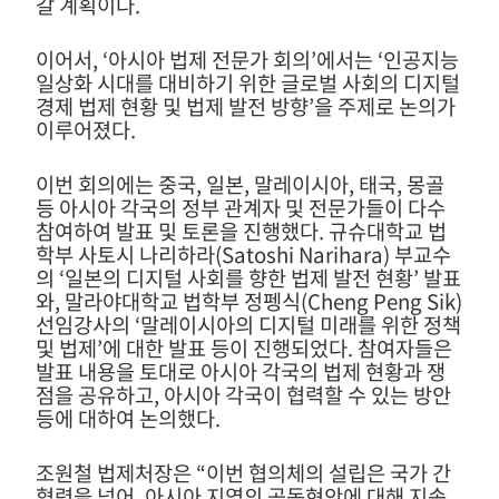
갈 계획이다
.
이어서
, ‘
아시아 법제 전문가 회의
’
에서는
‘
인공지능
일상화 시대를 대비하기 위한 글로벌 사회의 디지털
경제 법제 현황 및 법제 발전 방향
’
을 주제로 논의가
이루어졌다
.
이번 회의에는 중국
,
일본
,
말레이시아
,
태국
,
몽골
등 아시아 각국의 정부 관계자 및 전문가들이 다수
참여하여 발표 및 토론을 진행했다
.
규슈대학교 법
학부 사토시 나리하라
(Satoshi Narihara)
부교수
의
‘
일본의 디지털 사회를 향한 법제 발전 현황
’
발표
와
,
말라야대학교 법학부 정펭식
(Cheng Peng Sik)
선임강사의
‘
말레이시아의 디지털 미래를 위한 정책
및 법제
’
에 대한 발표 등이 진행되었다
.
참여자들은
발표 내용을 토대로 아시아 각국의 법제 현황과 쟁
점을 공유하고
,
아시아 각국이 협력할 수 있는 방안
등에 대하여 논의했다
.
조원철 법제처장은
“
이번 협의체의 설립은 국가 간
협력을 넘어
,
아시아 지역의 공동현안에 대해 지속