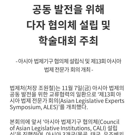
공동 발전을 위해
다자 협의체 설립 및
학술대회 주최
- 아시아 법제기구 협의체 설립식 및 제
13
회 아시아
법제 전문가 회의 개최
-
법제처
(
처장 조원철
)
는
11
월
7
일
(
금
)
아시아 법제의
공동 발전을 위한 교류협력의 일환으로
‘
제
13
회 아
시아 법제 전문가 회
의
(Asian Legislative Experts
Symposium, ALES)’
를 개최했다
.
본회의에 앞서
‘
아시아 법제기구 협의체
(Council
of Asian Legislative Institutions, CALI)
설립
식
’
을 진행하여
,
아시아
3
개국
(
몽골
,
태국
,
우즈베키