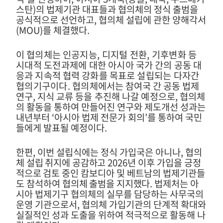
스탄
)
의 법제기관 대표들과 협의체의 정식 출범을
공식적으로 선언하고
,
협의체 설립에 관한 양해각서
(MOU)
를 체결했다
.
이 협의체는
인공지능
,
디지털 전환
,
기후변화 등
시
대적 도전과제에 대
한 아시아 국가 간의 공동 대
응과 지속적 협력 강화를 목표로
설립되는 다자간
협의기구이다
.
협
의체에서는
참여국 간 공동 법제
연구
,
지식 교류
등을 추진해 나갈 예정으로
,
협
의체
의 활동을 통하여 만들어진 연구와 제도개선 성과는
내년부터
‘
아시아 법제 전문가 회의
’
를 통하여 국민
들에게 발표될 예정이다
.
한편
,
이번 설립식에는 정식 가입국은 아니나
,
협의
체 설립 취지에 공감하고
2026
년 이후 가입을
긍정
적으로 검토 중인
캄보디아 및 베트남의 법제기관들
도 참석하여
협의체 출범을 지지했다
.
법제처는 아
시아 법제기구 협의체의 실무를 담당하는 사무국의
운영 기관으로서
,
협의체 가입기관의 단계적 확대와
실질적인 성과 도출을 위하여 적극적으로 활동해 나