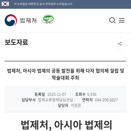
이 누리집은 대한민국 공식 전자정부 누리집입니다.
법
모
전
제
바
체
일
메
처
보도자료
SNS
검
뉴
로
공
색
열
고
창
기
유
법제처, 아시아 법제의 공동 발전을 위해 다자 협의체 설립 및
열
학술대회 주최
열
기
기
등록일
2025-11-07
조회수
5,936
담당부서
법제교류협력담당관실
연락처
044-200-6827
담당자
이원준
법제처
,
아시아 법제의