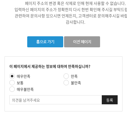
페이지 주소의 변경 혹은 삭제로 인해 현재 사용할 수 없습니다.
입력하신 페이지의 주소가 정확한지 다시 한번 확인해 주시길 부탁드
관련하여 문의사항 있으시면 언제든지, 고객센터로 문의해주시길 바랍
감사합니다.
콘
이 페이지에서 제공하는 정보에 대하여 만족하십니까?
텐
만
매우만족
만족
츠
족
만
보통
불만족
도
족
매우불만족
평
도
가
의
조
견
사