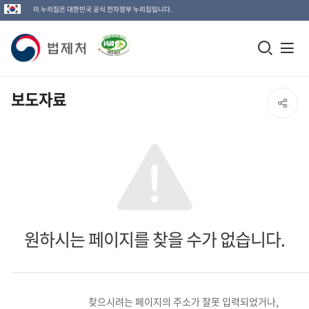
이 누리집은 대한민국 공식 전자정부 누리집입니다.
법
모
전
제
바
체
일
메
처
보도자료
SNS
검
뉴
로
공
색
열
고
창
기
유
열
열
기
기
원하시는 페이지를 찾을 수가 없습니다.
찾으시려는 페이지의 주소가 잘못 입력되었거나,