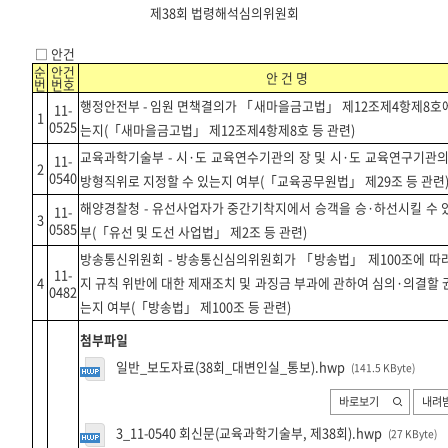
제38회
법령해석심의위원회
□ 안건
순
안건
안 건 명
번
번호
행정안전부 - 임원 면책결의가 「새마을금고법」 제12
조제4항제8호
11-
1
0525
는지(
「새마을금고법」 제12조제4항제8호 등 관련
)
교육과학기술부
-
시·도 교육연수기관의 장 및 시·도 교육연구기관의
11-
2
0540
방형직위로 지정할 수 있는지 여부(「교육공무원법」 제29조 등 관련
해양경찰청 - 유선사업자가 중간기착지에서 승객을 승·하선시킬 수 
11-
3
0585
부(「유선 및 도선 사업법」 제2조 등 관련)
방송통신위원회 - 방송통신심의위원회가 「방송법」
제100조에 따
11-
4
지 규칙 위반에 대한 제재조치 및 과징금 부과에 관하여 심의·의결할 
0482
는지 여부(「방송법」 제100조 등 관련)
첨부파일
일반_보도자료(38회_대변인실_통보).hwp
(141.5 KByte
)
바로보기
내려
3_11-0540 회신문(교육과학기술부, 제38회).hwp
(27 KByte
)