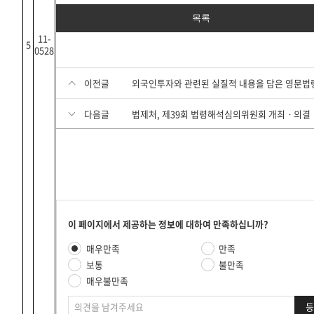
목록
11-
5
0528
이전글
다음글
법제처, 제39회 법령해석심의위원회 개최ㆍ의결
콘
이 페이지에서 제공하는 정보에 대하여 만족하십니까?
텐
만
매우만족
만족
츠
족
만
보통
불만족
도
족
매우불만족
평
도
가
의
조