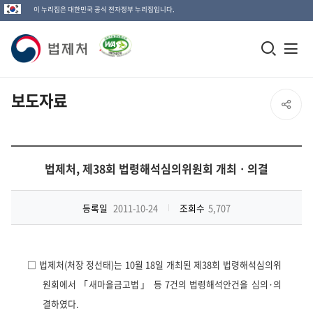
이 누리집은 대한민국 공식 전자정부 누리집입니다.
법
모
전
제
바
체
일
메
처
보도자료
SNS
검
뉴
로
공
색
열
고
창
기
유
법제처, 제38회 법령해석심의위원회 개최ㆍ의결
열
열
기
등록일
2011-10-24
조회수
5,707
기
□
법제처(처장 정선태)는 10월 18일 개최된 제38회 법령해석심의위
원회에서 「새마을금고법」 등 7건의 법령해석안건을 심의·의
결하였다
.