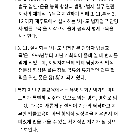
법규 입안·운용 능력 향상과 법령·법제 실무 관
련
지식의
체계적 습득을 지원하기 위해 3. 11.부터 3.
13.까지 제주도에서 실시하는 ‘시·도 법제업무 담당
자 법률교육’
을 시작으로 올해 공직자 법제교육을
시작한다.
□ 3. 11. 실시되는 ‘시·도 법제업무 담당자 법률교
육’은
1996년부터 매년
개최되어 올해 열 네 번째를
맞게 되었는데, 지방자치
단체 법제 담당자의 법적
전문성 향상은
물론 정보 공유와 유기적인 업무 협
력을 위한 좋은 장
(場)이 되어 왔다.
□ 특히 이번 법률교육에서는 유명 외화번역가인 이미
도씨
가
특별히 감수한 ‘法으로 읽는 영화, 영화로 읽
는 法’ 과
목
이 새롭게 신설되어 기존의 딱딱하고 지
루한 법률교육이 아닌 창의적 상상력을 키우면서 재
미있게 법을 배울 수 있는 획기적인 계기가 될 것으
로 보인다.