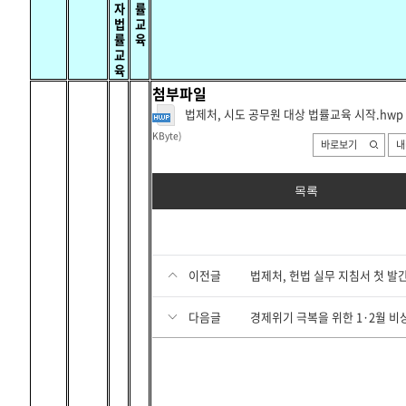
자
률
법
교
률
육
교
육
첨부파일
법제처, 시도 공무원 대상 법률교육 시작.hwp
KByte
)
바로보기
내
목록
이전글
법제처, 헌법 실무 지침서 첫 발
다음글