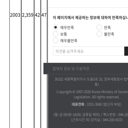
2003
2,359
42
47
콘
이 페이지에서 제공하는 정보에 대하여 만족하십
텐
만
매우만족
만족
츠
족
만
보통
불만족
도
족
매우불만족
평
도
가
의
조
견
사
법제처 정보 및 이용약관
30102 세종특별자치시 도움5로 20, 정부세종청사 법제
동)
Copyright © 1997-2026 Korea Ministry of Gove
Legislation. All rights reserved.
대표전화
:
1551-3060
(발신자 부담)
(월~금 09:00~18:00, 공휴일 제외) / 팩스번호 : 044-200
(근무시간 외) 당직실 : 044-200-6533