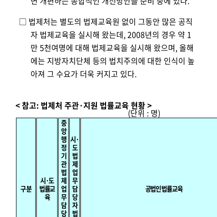
면 개편하
는 종합적인 개선방안을 준비 중에 있다.
□ 법제처는 별도의 법제교육원 없이 그동안 많은 공직
자 법제교육을 실시해 왔는데, 2008년의 경우 약 1
만 5천여
명에 대해 법제교육을 실시해 왔으며, 올해
에는 지방
자치단체 등의 법치주의에 대한 인식이 높
아져 그 수
요
가 더욱 커지고 있다.
< 참고: 법제처 주관·지원 법률교육 현황 >
(단위 : 명)
중
앙
행
시·
정
도
기
법
관
제
법
업
시·도
제
무
구 분
법률교
업
담
공법인 법률교육
육
무
당
담
자
당
법