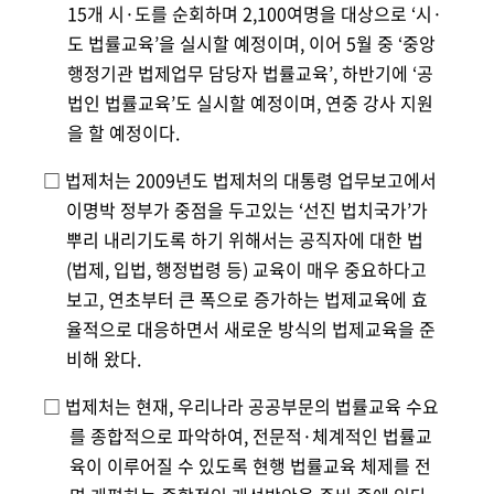
15
개 시·도를 순회하며 2,100여명을 대상으로 ‘시·
도 법률
교육’을 실시할 예정이며, 이어 5월 중 ‘중앙
행정기관
법제업무 담당자 법률교육’, 하반기에 ‘공
법인 법률교육’
도 실시할 예정이며, 연중 강사 지원
을 할 예정이다.
□ 법제처는 2009년도 법제처의 대통령 업무보고에서
이명
박
정부가 중점을 두고있는 ‘선진 법치국가’가
뿌리 내리기
도
록 하기 위해서는 공직자에 대한 법
(법제, 입
법, 행정법령 등) 교육이 매우 중요하다고
보고, 연초부터 큰 폭
으로 증가하는 법제교육에 효
율적으로 대응하면서 새
로운 방
식의 법제교육을 준
비해 왔다.
□ 법제처는 현재, 우리나라 공공부문의 법률교육 수요
를
종합적으로 파악하여, 전문적·체계적인 법률교
육이
이루어질 수 있도록 현행 법률교육 체제를 전