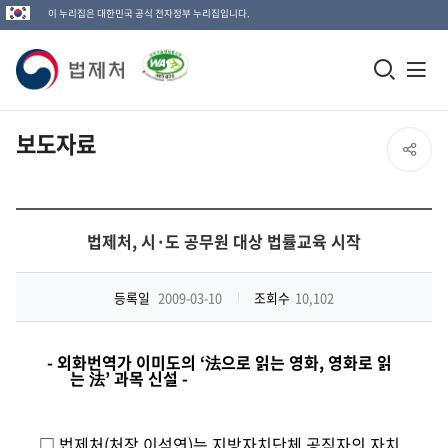
이 누리집은 대한민국 공식 전자정부 누리집입니다.
법
모
전
제
바
체
일
메
처
보도자료
SNS
검
뉴
로
공
색
열
고
창
기
유
법제처, 시·도 공무원 대상 법률교육 시작
열
열
기
등록일
2009-03-10
조회수
10,102
기
- 외화번역가 이미도의 ‘法으로 읽는 영화, 영화로 읽
는 法’ 과목 신설 -
□ 법제처(처장 이석연)는 지방자치단체 공직자의 자치