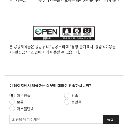
다음글
기후위기 대응을 선도하는 법령정비를 위해 미래세대 주인공인 청년의 목소리를 듣겠습니다
본 공공저작물은 공공누리 "공공누리 제4유형:출처표시+상업적이용금
지+변경금지" 조건에 따라 이용할 수 있습니다.
콘
이 페이지에서 제공하는 정보에 대하여 만족하십니까?
텐
만
매우만족
만족
츠
족
만
보통
불만족
도
족
매우불만족
평
도
가
의
조
견
사