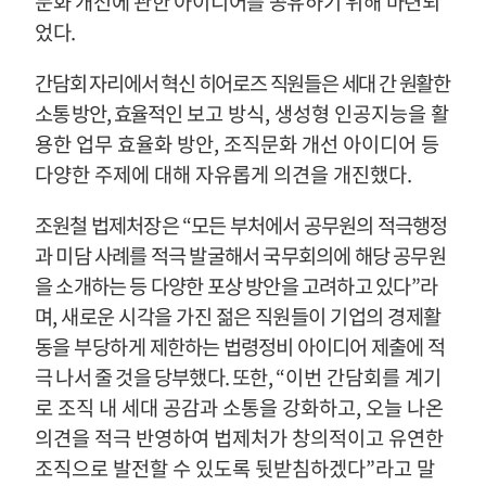
문화 개선에 관한 아이디어를 공유하기 위해 마련되
었다
.
간담회 자리에서 혁신 히어로즈 직원들은 세대 간 원활한
소통 방안
,
효율적인
보고 방식
,
생성형 인공지능을 활
용한 업무 효율화 방안
,
조직문화 개선 아이디어 등
다양한 주제에 대해 자유롭게 의견을 개진했다
.
조원철 법제처장은
“
모든 부처에서 공무원의 적극행정
과 미담 사례를 적극 발굴해서 국무회의에 해당 공무원
을 소개하는 등 다양한 포상 방안을 고려하고
있다
”
라
며
,
새로운 시각을 가진 젊은 직원들이 기업의 경제활
동을 부당하게
제한하는 법령정비 아이디어 제출에 적
극 나서 줄 것을 당부했다
.
또한
,
“
이번 간담회를 계기
로 조직 내 세대 공감과 소통을 강화하고
,
오늘 나온
의견을 적극 반영하여 법제처가 창의적이고 유연한
조직으로 발전할 수 있도록 뒷받침하겠다
”
라고 말