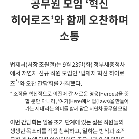
공무원 모임
‘
혁신
히어로즈
’
와 함께 오찬하며
소통
법제처
(
처장 조원철
)
는
9
월
23
일
(
화
)
정부세종청사
에서 저연차 신규 직원 모임인
‘
법제처 혁신 히어로
*
즈
’
와 오찬 간담회를 개최했다
.
*
조직을 혁신적으로 이끌어 갈 새로운 영웅
(Heroes)
을 뜻
할 뿐만 아니라
, ‘
여기
(Here)
에서 법
(Laws)
을 만들어
가는 세대
’
라는 의미를 함께 담은 저연차 공무원 모임
이번 간담회는 임용 초기 단계에 있는 젊은 직원들의
생생한 목소리를 직접
청취하고
,
일하는 방식과 조직