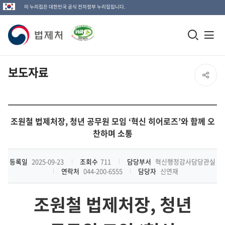
이 누리집은 대한민국 공식 전자정부 누리집입니다.
법
모
전
제
바
체
일
메
처
보도자료
SNS
검
뉴
로
공
색
열
고
창
기
유
조원철 법제처장, 청년 공무원 모임 ‘혁신 히어로즈’와 함께 오
열
찬하며 소통
열
기
기
등록일
2025-09-23
조회수
711
담당부서
혁신행정감사담당관실
연락처
044-200-6555
담당자
신연재
조원철 법제처장
,
청년