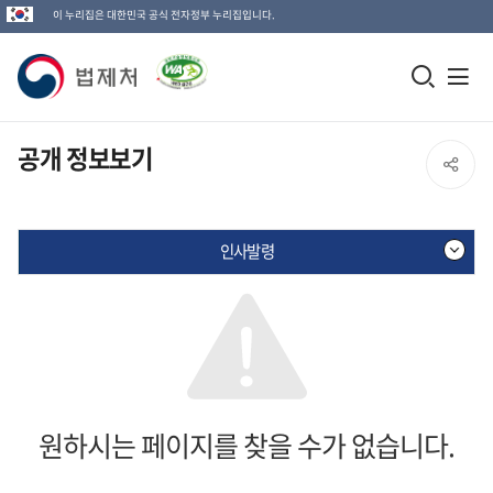
이 누리집은 대한민국 공식 전자정부 누리집입니다.
법
모
전
제
바
체
일
메
처
공개 정보보기
SNS
검
뉴
로
공
색
열
고
인사발령
창
기
유
열
열
기
기
원하시는 페이지를 찾을 수가 없습니다.