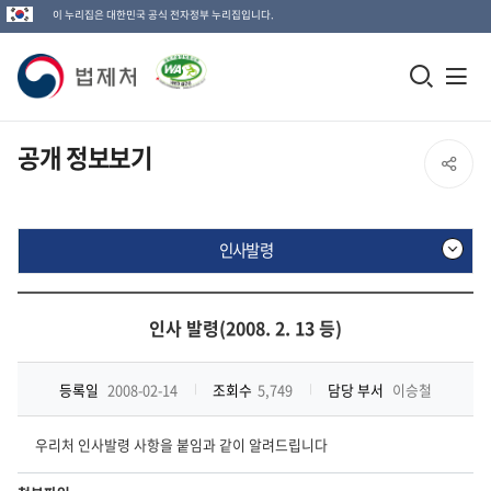
이 누리집은 대한민국 공식 전자정부 누리집입니다.
법
모
전
제
바
체
일
메
처
공개 정보보기
SNS
검
뉴
로
공
색
열
고
인사발령
창
기
유
열
인
열
기
사
인사 발령(2008. 2. 13 등)
발
기
령
등록일
2008-02-14
조회수
5,749
담당 부서
이승철
우리처 인사발령 사항을 붙임과 같이 알려드립니다