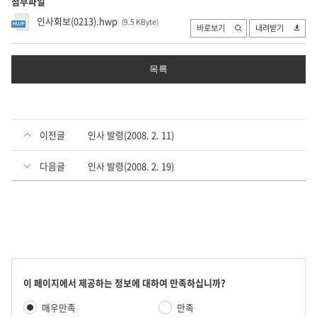
첨부파일
인사회보(0213).hwp
(9.5 KByte
)
바로보기
내려받기
목록
이전글
인사 발령(2008. 2. 11)
다음글
인사 발령(2008. 2. 19)
콘
이 페이지에서 제공하는 정보에 대하여 만족하십니까?
텐
만
매우만족
만족
츠
족