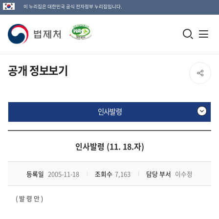
이 누리집은 대한민국 공식 전자정부 누리집입니다.
법
모
전
제
바
체
일
메
처
공개 정보보기
SNS
검
뉴
로
공
색
열
고
인사발령
창
기
유
열
인
열
기
사
인사발령 (11. 18.자)
발
기
령
등록일
2005-11-18
조회수
7,163
담당 부서
이수정
( 발 령 안 )