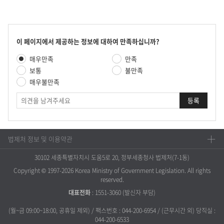
콘
이 페이지에서 제공하는 정보에 대하여 만족하십니까?
텐
만
매우만족
만족
츠
족
만
보통
불만족
도
족
매우불만족
평
도
가
의
조
견
사
법제처 정보 및 이용약관
30102 세종특별자치시 도움5로 20, 정부세종청사 법제처(7-1동)
Copyright © 1997-2026 Korea Ministry of Government Legislation. All rights
reserved.
대표전화
:
1551-3060
(발신자 부담)
(월~금 09:00~18:00, 공휴일 제외) / 팩스번호 : 044-200-6954 / (근무시간 외) 당직실 :
044-200-6533