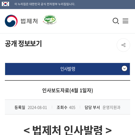
이 누리집은 대한민국 공식 전자정부 누리집입니다.
법
모
전
제
바
체
일
메
처
공개 정보보기
SNS
검
뉴
로
공
색
열
고
인사발령
창
기
유
열
인
열
기
사
인사보도자료(4월 1일자)
발
기
령
등록일
2024-08-01
조회수
405
담당 부서
운영지원과
<
법제처 인사발령
>