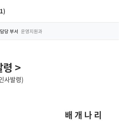
기
1)
담당 부서
운영지원과
발령
>
 인사발령
)
배 개 나 리