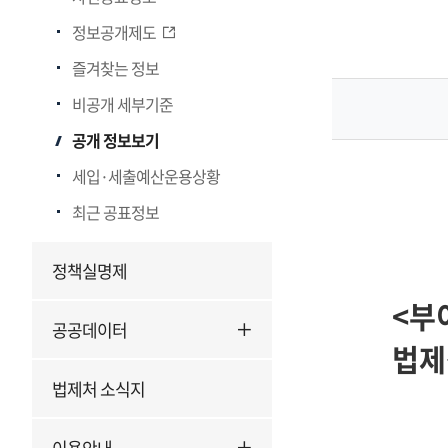
인
정보공개제도
사
발
즐겨찾는 정보
령
비공개 세부기준
공개 정보보기
세입·세출예산운용상황
최근 공표정보
정책실명제
<
부
공공데이터
법제
법제처 소식지
이용안내