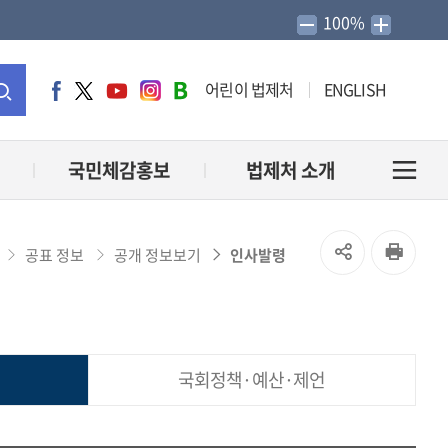
100%
어린이 법제처
ENGLISH
페
트
유
인
네
이
위
튜
스
이
통
스
터
브
타
버
북
그
블
합
국민체감홍보
법제처 소개
전
램
로
그
검
체
SNS
인
공표 정보
공개 정보보기
인사발령
색
메
공
쇄
유
뉴
국회정책·예산·제언
열
열
기