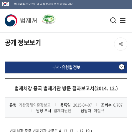
이 누리집은 대한민국 공식 전자정부 누리집입니다.
법
모
전
제
바
체
일
메
처
공개 정보보기
SNS
검
뉴
로
공
색
열
고
부서·유형별 정보
창
기
유
열
부
열
기
서
법제처장 중국 법제기관 방문 결과보고서(2014. 12.)
·
기
유
형
유형
기관장해외출장보고
등록일
2015-04-07
조회수
6,707
별
담당 부서
법제지원단
담당자
이철규
정
보
법제처장 중국 법제기관 방문('14. 12. 17 . ~ 12. 19.)