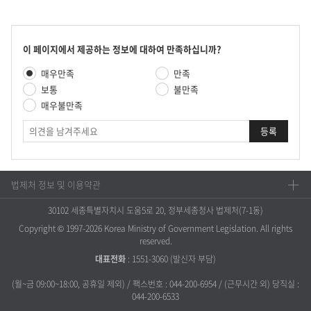
콘
이 페이지에서 제공하는 정보에 대하여 만족하십니까?
텐
만
매우만족
만족
츠
족
만
보통
불만족
도
족
매우불만족
평
도
가
의
조
견
사
법제처 정보 및 이용약관
30102 세종특별자치시 도움5로 20, 정부세종청사 법제처(7-1동)
Copyright © 1997-2026 Korea Ministry of Government Legislation. All rights
reserved.
대표전화
:
1551-3060
(발신자 부담)
(월~금 09:00~18:00, 공휴일 제외) / 팩스번호 : 044-200-6954 / (근무시간 외) 당직실 :
044-200-6533