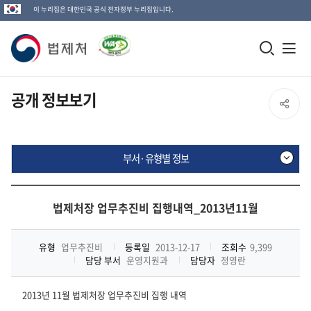
이 누리집은 대한민국 공식 전자정부 누리집입니다.
법
모
전
제
바
체
일
메
처
공개 정보보기
SNS
검
뉴
로
공
색
열
고
부서·유형별 정보
창
기
유
열
부
열
기
서
법제처장 업무추진비 집행내역_2013년11월
·
기
유
형
유형
업무추진비
등록일
2013-12-17
조회수
9,399
별
담당 부서
운영지원과
담당자
정영란
정
보
2013년 11월 법제처장 업무추진비 집행 내역